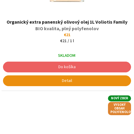
Organický extra panenský olivový olej 1L Voliotis Family
BIO kvalita, plný polyfenolov
€21
Jednotková
€21 / 1 l
cena:
SKLADOM
Do košíka
Detail
NOVÝ ZBER
VYSOKÝ
OBSAH
POLYFENOLOV