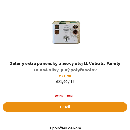
Zelený extra panenský olivový olej 1L Voliotis Family
zelené olivy, plný polyfenolov
€21,90
Jednotková
€21,90 / 1 l
cena:
VYPREDANÉ
Detail
3
položiek celkom