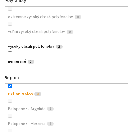
Polyfenoly
extrémne vysoký obsah polyfenolov
0
veľmi vysoký obsah polyfenolov
0
vysoký obsah polyfenolov
2
nemerané
1
Región
Pelion-Volos
3
Peloponéz - Argolida
0
Peloponéz - Messinia
0