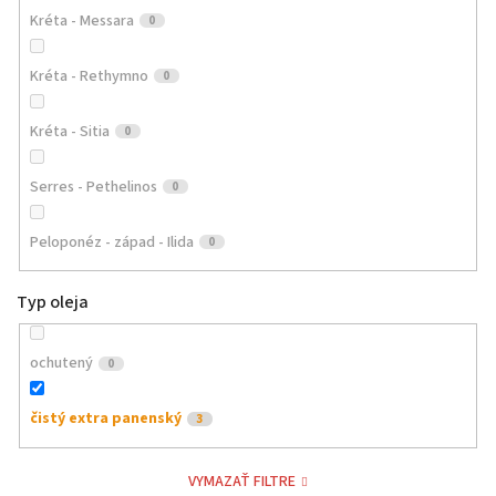
Kréta - Messara
0
Kréta - Rethymno
0
Kréta - Sitia
0
Serres - Pethelinos
0
Peloponéz - západ - Ilida
0
Typ oleja
ochutený
0
čistý extra panenský
3
VYMAZAŤ FILTRE