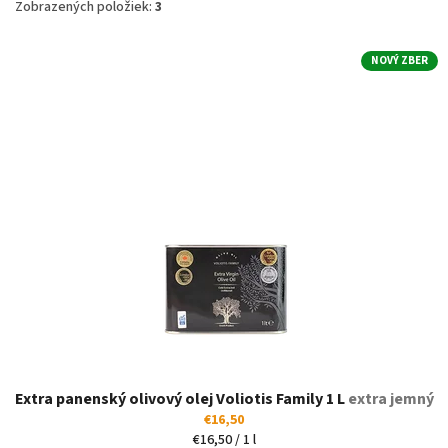
Zobrazených položiek:
3
V
NOVÝ ZBER
ý
p
i
s
p
r
o
d
u
k
t
o
v
Extra panenský olivový olej Voliotis Family 1 L
extra jemný
€16,50
Jednotková
€16,50 / 1 l