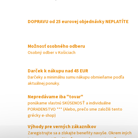
O
v
l
á
DOPRAVU od 25 eurovej objednávky NEPLATÍTE
d
a
c
i
Možnosť osobného odberu
e
p
Osobný odber v Košiciach
r
v
k
Darček k nákupu nad 45 EUR
y
Darčeky a minimálnu sumu nákupu obmieňame podľa
v
aktuálnej ponuky.
ý
p
Nepredávame iba "tovar"
i
ponúkame vlastnú SKÚSENOSŤ a individuálne
s
PORADENSTVO *** (Alebo, prečo sme založili tento
u
grécky e-shop)
Výhody pre verných zákazníkov
Zaregistrujte sa a získajte benefity navyše. Okrem iných