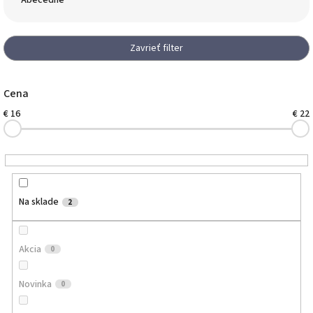
Abecedne
n
i
e
Zavrieť filter
p
r
o
Cena
d
€
16
€
22
u
k
t
o
v
Na sklade
2
Akcia
0
Novinka
0