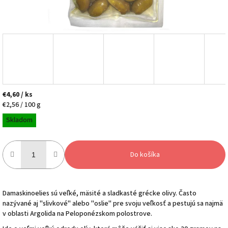
€4,60
/ ks
Jednotková
€2,56 / 100 g
cena:
Skladom
Do košíka
Damaskinoelies sú veľké, mäsité a sladkasté grécke olivy. Často
nazývané aj "slivkové" alebo "oslie" pre svoju veľkosť a pestujú sa najmä
v oblasti Argolida na Peloponézskom polostrove.