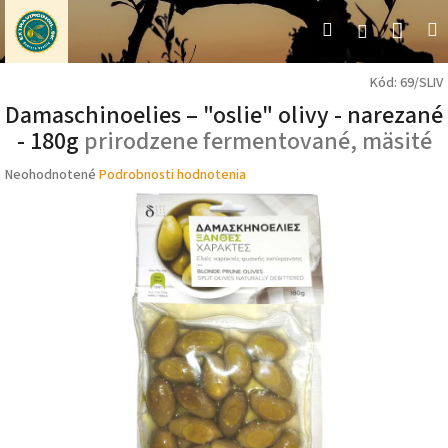
Prejsť
Nák
Hľadať
M
Prihláseni
na
obsah
koší
Kód:
69/SLIV
Damaschinoelies – "oslie" olivy - narezané
- 180g
prirodzene fermentované, mäsité
Priemerné
Neohodnotené
Podrobnosti hodnotenia
hodnotenie
produktu
je
0,0
z
5
hviezdičiek.