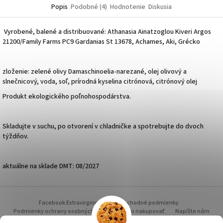
Popis
Podobné (4)
Hodnotenie
Diskusia
Vyrobené, balené a distribuované: Athanasia Ainatzoglou Kiveri Argos
21200/Family Farms PC9 Gardanias St 13678, Achames, Aki, Grécko
zloženie: zelené olivy Damaschinoelia-narezané, olej olivový a
slnečnicový, voda, soľ, prírodná kyselina citrónová, citrónový olej
Produkt ekologického poľnohospodárstva.
Skladujte v suchu, po otvorení v chladničke a spotrebujte do dvoch
týždňov.
aktuálne na sklade DMT: 08/2027
Z
á
Facebook Extravirginoil.sk
Obchodné podmienky
p
Podmienky ochrany osobných údajov
Ako nakupovať
Napíšte nám
Grécko - cestou i necestou
Doprava a platba
Hodnotenie obchodu