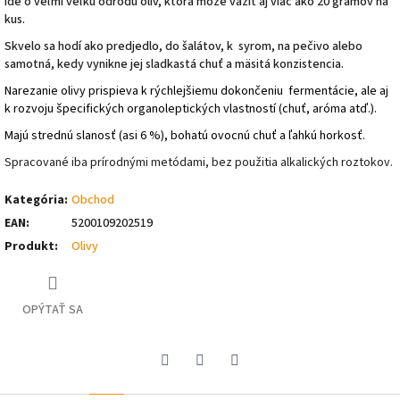
Ide o veľmi veľkú odrodu olív, ktorá môže vážiť aj viac ako 20 gramov na
kus.
Skvelo sa hodí ako predjedlo, do šalátov, k syrom, na pečivo alebo
samotná, kedy vynikne jej sladkastá chuť a mäsitá konzistencia.
Narezanie olivy prispieva k rýchlejšiemu dokončeniu fermentácie, ale aj
k rozvoju špecifických organoleptických vlastností (chuť, aróma atď.).
Majú strednú slanosť (asi 6 %), bohatú ovocnú chuť a ľahkú horkosť.
Spracované iba prírodnými metódami, bez použitia alkalických roztokov.
Kategória
:
Obchod
EAN
:
5200109202519
Produkt
:
Olivy
OPÝTAŤ SA
Pinterest
Facebook
Twitter