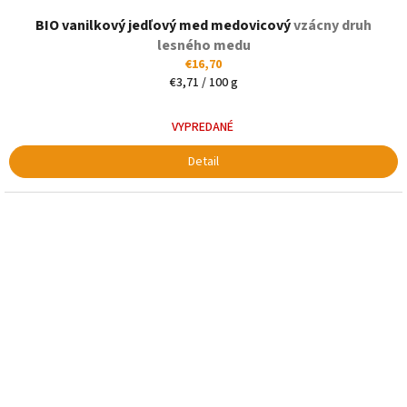
Priemerné
BIO vanilkový jedľový med medovicový
hodnotenie
vzácny druh
produktu
lesného medu
je
€16,70
5,0
Jednotková
€3,71 / 100 g
z
cena:
5
VYPREDANÉ
hviezdičiek.
Detail