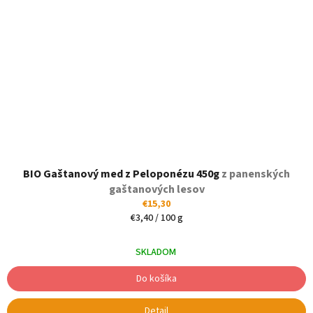
BIO Gaštanový med z Peloponézu 450g
z panenských
gaštanových lesov
€15,30
Jednotková
€3,40 / 100 g
cena:
SKLADOM
Do košíka
Detail