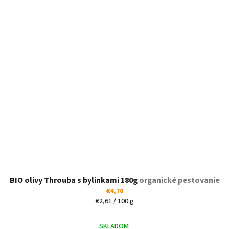
BIO olivy Throuba s bylinkami 180g
organické pestovanie
€4,70
Jednotková
€2,61 / 100 g
cena:
SKLADOM