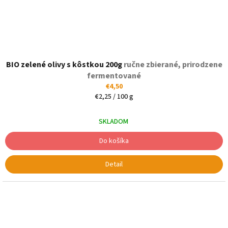
BIO zelené olivy s kôstkou 200g
ručne zbierané, prirodzene
fermentované
€4,50
Jednotková
€2,25 / 100 g
cena:
SKLADOM
Do košíka
Detail