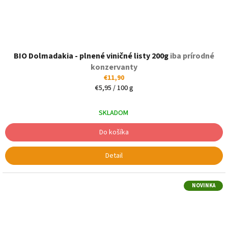
BIO Dolmadakia - plnené viničné listy 200g
iba prírodné
konzervanty
€11,90
Jednotková
€5,95 / 100 g
cena:
SKLADOM
Do košíka
Detail
NOVINKA