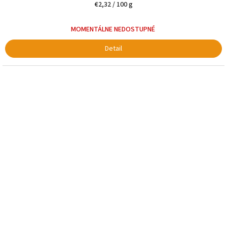
Jednotková
€2,32 / 100 g
cena:
MOMENTÁLNE NEDOSTUPNÉ
Detail