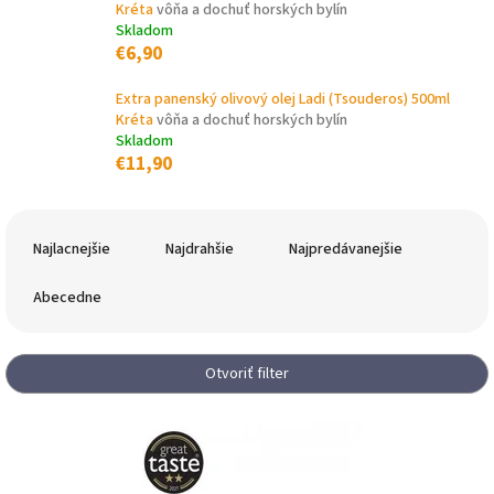
Kréta
vôňa a dochuť horských bylín
Skladom
€6,90
Extra panenský olivový olej Ladi (Tsouderos) 500ml
Kréta
vôňa a dochuť horských bylín
Skladom
€11,90
R
a
Najlacnejšie
Najdrahšie
Najpredávanejšie
d
e
Abecedne
n
i
e
Otvoriť filter
p
r
V
o
ý
d
p
u