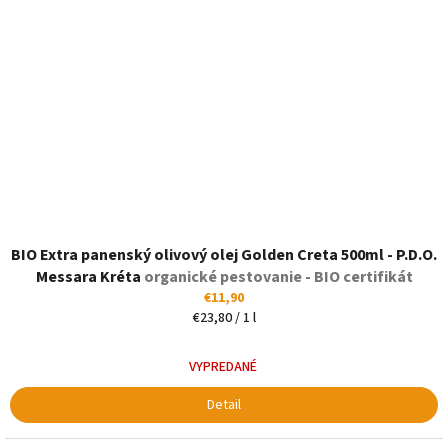
BIO Extra panenský olivový olej Golden Creta 500ml - P.D.O.
Messara Kréta
organické pestovanie - BIO certifikát
€11,90
Jednotková
€23,80 / 1 l
cena:
VYPREDANÉ
Detail