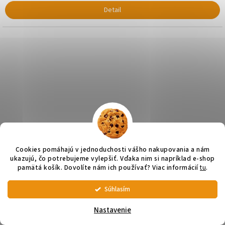
Detail
Cookies pomáhajú v jednoduchosti vášho nakupovania a nám
ukazujú, čo potrebujeme vylepšiť. Vďaka nim si napríklad e-shop
pamätá košík. Dovolíte nám ich používať? Viac informácií
tu
.
Súhlasím
💚 Chceme, aby vám olivový olej dorazil v tej najlepšej kvalite. Keďže sa
v BOXoch v lete môže teplota vyšplhať až na 60 °C, odporúčame radšej
Bio zelené vykôstkované olivy v slanom náleve 340g
bez
Nastavenie
zvoliť výdajné miesto alebo doručenie na adresu. ĎAKUJEME
pasterizácie, iba fementované