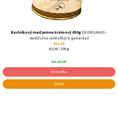
Bavlníkový med jemne krémový 450g
GEORGAKAS -
dedičstvo niekoľkých generácií
€11,50
Jednotková
€2,56 / 100 g
cena:
SKLADOM
Do košíka
Detail