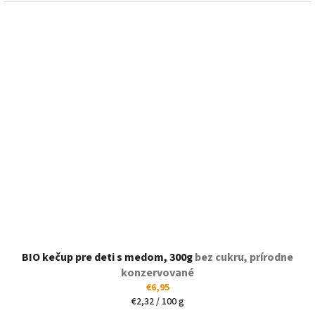
BIO kečup pre deti s medom, 300g
bez cukru, prírodne
konzervované
€6,95
Jednotková
€2,32 / 100 g