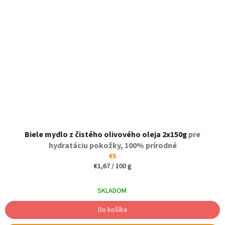
Biele mydlo z čistého olivového oleja 2x150g
pre
hydratáciu pokožky, 100% prírodné
€5
Jednotková
€1,67 / 100 g
cena:
SKLADOM
Do košíka