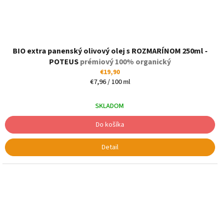
BIO extra panenský olivový olej s ROZMARÍNOM 250ml -
POTEUS
prémiový 100% organický
€19,90
Jednotková
€7,96 / 100 ml
cena:
SKLADOM
Do košíka
Detail