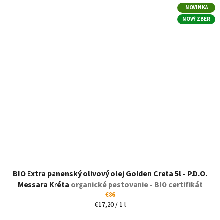
NOVINKA
NOVÝ ZBER
BIO Extra panenský olivový olej Golden Creta 5l - P.D.O.
Messara Kréta
organické pestovanie - BIO certifikát
€86
Jednotková
€17,20 / 1 l
cena: