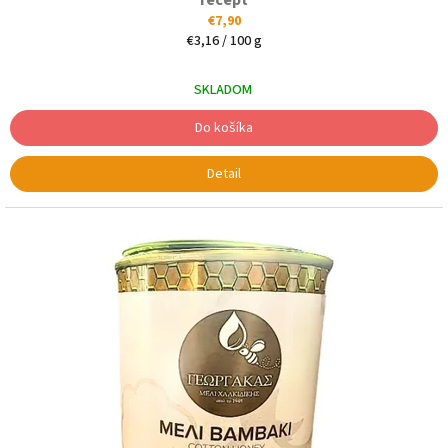
recept
€7,90
Jednotková
€3,16 / 100 g
cena:
SKLADOM
Do košíka
Detail