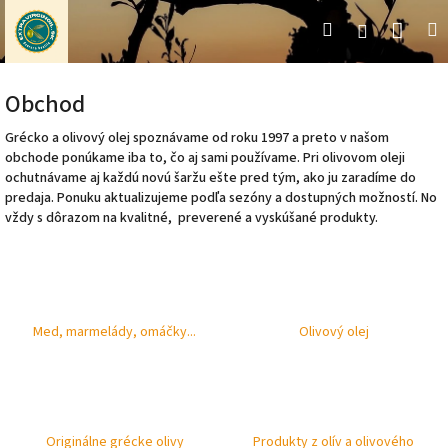
Prejsť
Nák
Hľadať
M
Prihláseni
na
obsah
koší
Obchod
Grécko a olivový olej spoznávame od roku 1997 a preto v našom
obchode ponúkame iba to, čo aj sami používame. Pri olivovom oleji
ochutnávame aj každú novú šaržu ešte pred tým, ako ju zaradíme do
predaja. Ponuku aktualizujeme podľa sezóny a dostupných možností. No
vždy s dôrazom na kvalitné, preverené a vyskúšané produkty.
Med, marmelády, omáčky...
Olivový olej
Originálne grécke olivy
Produkty z olív a olivového