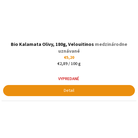
Bio Kalamata Olivy, 180g, Velouitinos
medzinárodne
uznávané
€5,20
Jednotková
€2,89 / 100 g
cena:
VYPREDANÉ
Detail