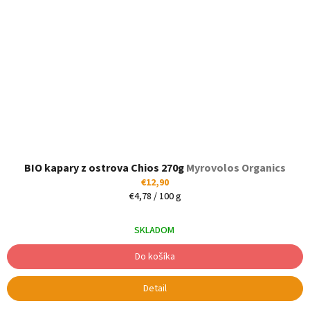
BIO kapary z ostrova Chios 270g
Myrovolos Organics
€12,90
Jednotková
€4,78 / 100 g
cena:
SKLADOM
Do košíka
Detail