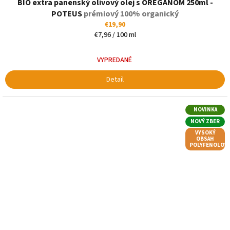
BIO extra panenský olivový olej s OREGANOM 250ml -
POTEUS
prémiový 100% organický
€19,90
Jednotková
€7,96 / 100 ml
cena:
VYPREDANÉ
Detail
NOVINKA
NOVÝ ZBER
VYSOKÝ
OBSAH
POLYFENOLOV