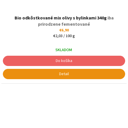
Bio odkôstkované mix olivy s bylinkami 340g
iba
prirodzene fementované
€6,90
Jednotková
€2,03 / 100 g
cena:
SKLADOM
Do košíka
Detail