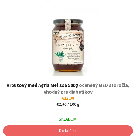
i
k
s
t
p
o
r
v
o
d
u
k
t
o
v
Arbutový med Agria Melissa 500g
ocenený MED storočia,
vhodný pre diabetikov
€12,30
Jednotková
€2,46 / 100 g
cena:
SKLADOM
Do košíka