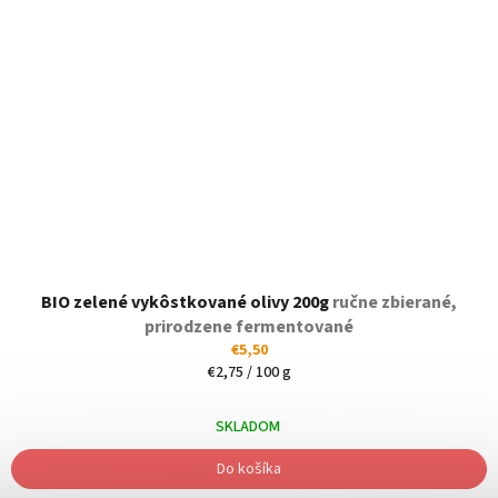
Priemerné
BIO zelené vykôstkované olivy 200g
hodnotenie
ručne zbierané,
produktu
prirodzene fermentované
je
€5,50
5,0
Jednotková
€2,75 / 100 g
z
cena:
5
SKLADOM
hviezdičiek.
Do košíka