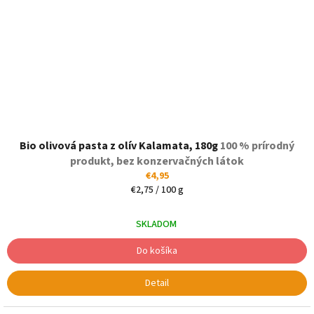
Bio olivová pasta z olív Kalamata, 180g
100 % prírodný
produkt, bez konzervačných látok
€4,95
Jednotková
€2,75 / 100 g
cena:
SKLADOM
Do košíka
Detail