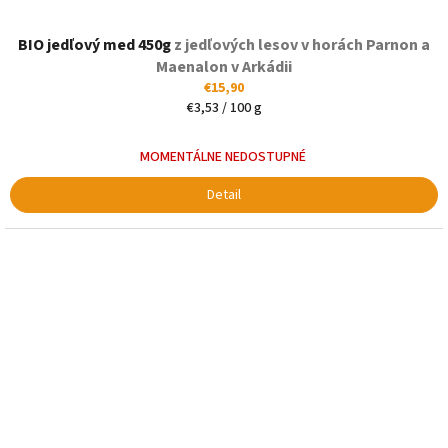
BIO jedľový med 450g
z jedľových lesov v horách Parnon a
Maenalon v Arkádii
€15,90
Jednotková
€3,53 / 100 g
cena:
MOMENTÁLNE NEDOSTUPNÉ
Detail