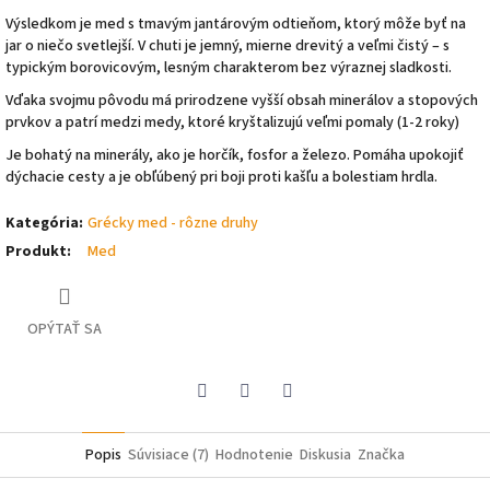
Výsledkom je med s tmavým jantárovým odtieňom, ktorý môže byť na
jar o niečo svetlejší. V chuti je jemný, mierne drevitý a veľmi čistý – s
typickým borovicovým, lesným charakterom bez výraznej sladkosti.
Vďaka svojmu pôvodu má prirodzene vyšší obsah minerálov a stopových
prvkov a patrí medzi medy, ktoré kryštalizujú veľmi pomaly (1-2 roky)
Je bohatý na minerály, ako je horčík, fosfor a železo. Pomáha upokojiť
dýchacie cesty a je obľúbený pri boji proti kašľu a bolestiam hrdla.
Kategória
:
Grécky med - rôzne druhy
Produkt
:
Med
OPÝTAŤ SA
Pinterest
Facebook
Twitter
Popis
Súvisiace (7)
Hodnotenie
Diskusia
Značka