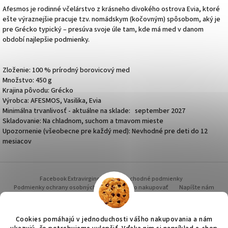
Afesmos je rodinné včelárstvo z krásneho divokého ostrova
Evia
, ktoré
ešte výraznejšie pracuje tzv. nomádskym (kočovným) spôsobom, aký je
pre Grécko typický – presúva svoje úle tam, kde má med v danom
období najlepšie podmienky.
Zloženie: 100 % prírodný borovicový med
Množstvo: 450 g
Krajina pôvodu: Grécko
Výrobca: AFESMOS, Vasilika, Evia
Minimálna trvanlivosť - aktuálne na sklade: september 2027
Skladovanie: Na chladnom, suchom a tmavom mieste
Upozornenie (všeobecne pre každý med): Nevhodné pre deti do 12
mesiacov
Z
á
Facebook Extravirginoil.sk
Obchodné podmienky
p
Podmienky ochrany osobných údajov
Ako nakupovať
Napíšte nám
Grécko - cestou i necestou
Doprava a platba
Hodnotenie obchodu
ä
O NÁS - prečo práve Grécko
t
Cookies pomáhajú v jednoduchosti vášho nakupovania a nám
i