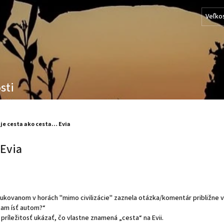
Veľko
sti
 je cesta ako cesta… Evia
 Evia
kovanom v horách "mimo civilizácie" zaznela otázka/komentár približne v
 tam ísť autom?“
príležitosť ukázať, čo vlastne znamená „cesta“ na Evii.