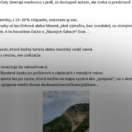
čely zbierajú medovicu z jedlí, sú dostupné autom, ale treba si predstaviť a
entíny, s 15–20 % stúpaním, miestami aj viac.
seky sú len štrkové alebo hlinené, plné výmoľov, bez zvodidiel, so strmými
um. A to hovoríme často o „hlavných ťahoch“ Evie…
čnosti, ktoré bežný turista alebo mestský vodič nemá.
 cestou, nie civilizácia.
 investujú do rekonštrukcií.
oškodené úseky po požiaroch a záplavách z minulých rokov.
tanete len po ceste, ktorá možno na mape vyzerá ako „spojenie“, no v skut
žné spojenie medzi dvomi dedinami/mestečkami/plážami...