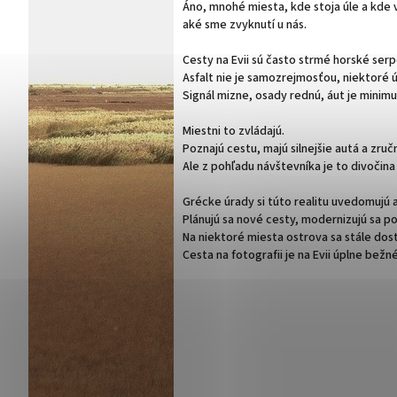
Áno, mnohé miesta, kde stoja úle a kde v
aké sme zvyknutí u nás.
Cesty na Evii sú často strmé horské serp
Asfalt nie je samozrejmosťou, niektoré ú
Signál mizne, osady rednú, áut je minim
Miestni to zvládajú.
Poznajú cestu, majú silnejšie autá a zru
Ale z pohľadu návštevníka je to divočina s
Grécke úrady si túto realitu uvedomujú a
Plánujú sa nové cesty, modernizujú sa p
Na niektoré miesta ostrova sa stále dos
Cesta na fotografii je na Evii úplne be