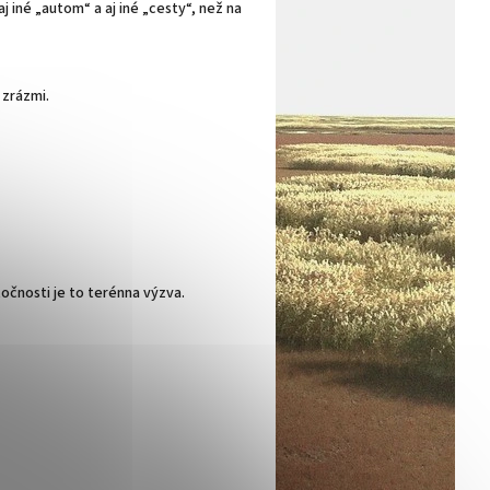
j iné „autom“ a aj iné „cesty“, než na
 zrázmi.
očnosti je to terénna výzva.