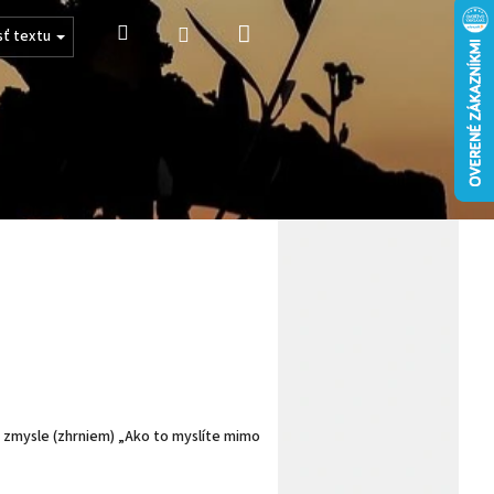
Nákupný
Hľadať
Prihlásenie
sť textu
košík
 zmysle (zhrniem) „Ako to myslíte mimo