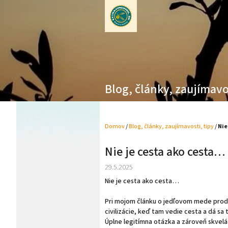
Prejsť
na
obsah
Blog, články, zaujímavo
Domov
/
Blog, články, zaujímavosti, tipy
/
Nie
Nie je cesta ako cesta…
29.5.2025
Nie je cesta ako cesta…
Pri mojom článku o jedľovom mede produ
civilizácie, keď tam vedie cesta a dá sa
Úplne legitímna otázka a zároveň skvelá 