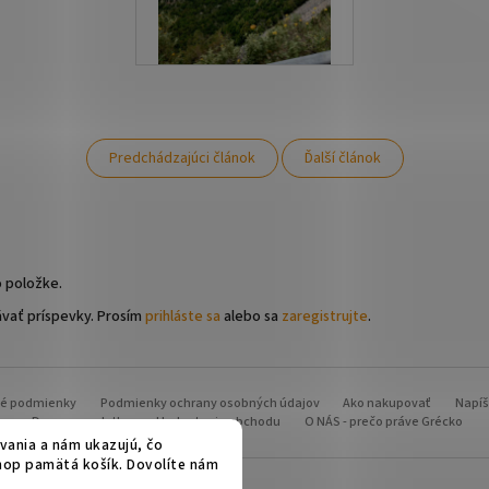
Predchádzajúci článok
Ďalší článok
o položke.
ávať príspevky. Prosím
prihláste sa
alebo sa
zaregistrujte
.
é podmienky
Podmienky ochrany osobných údajov
Ako nakupovať
Napí
Doprava a platba
Hodnotenie obchodu
O NÁS - prečo práve Grécko
ania a nám ukazujú, čo
shop pamätá košík. Dovolíte nám