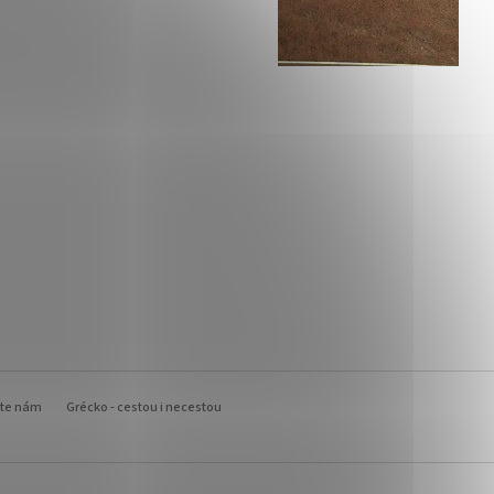
šte nám
Grécko - cestou i necestou