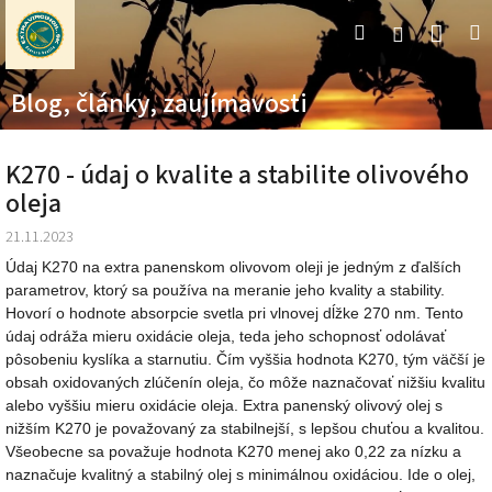
Prejsť
Nák
Hľadať
M
Prihláseni
na
obsah
koší
Blog, články, zaujímavosti
K270 - údaj o kvalite a stabilite olivového
oleja
21.11.2023
Údaj K270 na extra panenskom olivovom oleji je jedným z ďalších
parametrov, ktorý sa používa na meranie jeho kvality a stability.
Hovorí o hodnote absorpcie svetla pri vlnovej dĺžke 270 nm. Tento
údaj odráža mieru oxidácie oleja, teda jeho schopnosť odolávať
pôsobeniu kyslíka a starnutiu. Čím vyššia hodnota K270, tým väčší je
obsah oxidovaných zlúčenín oleja, čo môže naznačovať nižšiu kvalitu
alebo vyššiu mieru oxidácie oleja. Extra panenský olivový olej s
nižším K270 je
považovaný za stabilnejší, s lepšou chuťou a kvalitou.
Všeobecne sa považuje hodnota K270 menej ako 0,22 za nízku a
naznačuje kvalitný a stabilný olej s minimálnou oxidáciou. Ide o olej,