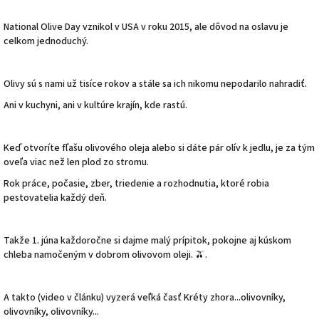
National Olive Day vznikol v USA v roku 2015, ale dôvod na oslavu je
celkom jednoduchý.
Olivy sú s nami už tisíce rokov a stále sa ich nikomu nepodarilo nahradiť.
Ani v kuchyni, ani v kultúre krajín, kde rastú.
Keď otvoríte fľašu olivového oleja alebo si dáte pár olív k jedlu, je za tým
oveľa viac než len plod zo stromu.
Rok práce, počasie, zber, triedenie a rozhodnutia, ktoré robia
pestovatelia každý deň.
Takže 1. júna každoročne si dajme malý prípitok, pokojne aj kúskom
chleba namočeným v dobrom olivovom oleji. 🫒.
A takto (video v článku) vyzerá veľká časť Kréty zhora...olivovníky,
olivovníky, olivovníky...