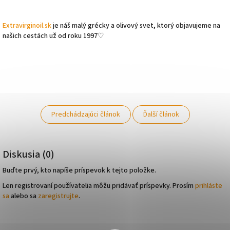
Extravirginoil.sk
je náš malý grécky a olivový svet, ktorý objavujeme na
našich cestách už od roku 1997♡
Predchádzajúci článok
Ďalší článok
Diskusia (0)
Buďte prvý, kto napíše príspevok k tejto položke.
Len registrovaní používatelia môžu pridávať príspevky. Prosím
prihláste
sa
alebo sa
zaregistrujte
.
Z