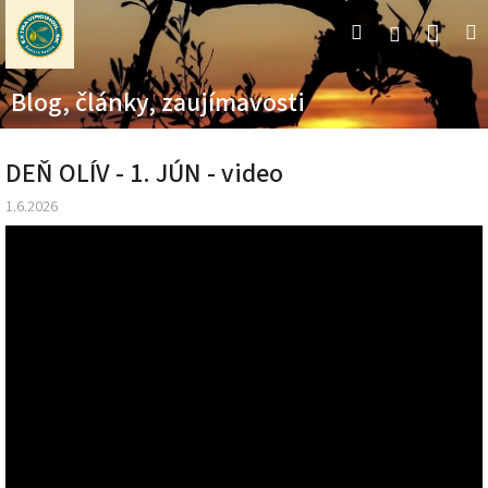
Prejsť
Nák
Hľadať
M
Prihláseni
na
obsah
koší
Blog, články, zaujímavosti
DEŇ OLÍV - 1. JÚN - video
1.6.2026