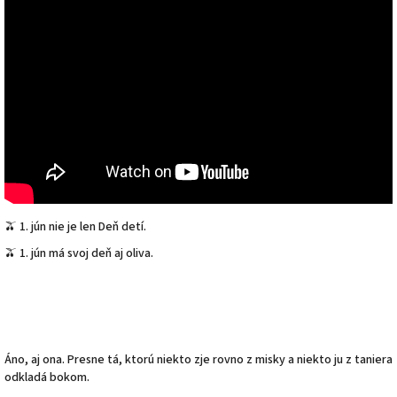
🫒 1. jún nie je len Deň detí.
🫒 1. jún má svoj deň aj oliva.
Áno, aj ona. Presne tá, ktorú niekto zje rovno z misky a niekto ju z taniera
odkladá bokom.