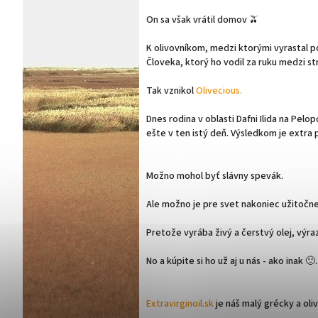
On sa však vrátil domov 🫒
K olivovníkom, medzi ktorými vyrastal p
Človeka, ktorý ho vodil za ruku medzi s
Tak vznikol
Olivecious.
Dnes rodina v oblasti Dafni Ilida na Pelo
ešte v ten istý deň. Výsledkom je extra
Možno mohol byť slávny spevák.
Ale možno je pre svet nakoniec užitočnej
Pretože vyrába živý a čerstvý olej, výr
No a kúpite si ho už aj u nás - ako inak 🙂.
Extravirginoil.sk
je náš malý grécky a ol