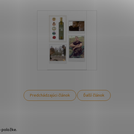
Predchádzajúci článok
Ďalší článok
o položke.