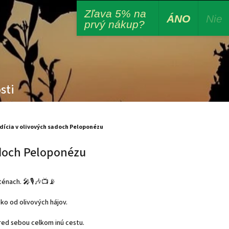
Zľava 5% na
Veľko
ÁNO
Nie
prvý nákup?
sti
dícia v olivových sadoch Peloponézu
adoch Peloponézu
énach. 🎤🎙️🎶📺📡
eko od olivových hájov.
pred sebou celkom inú cestu.