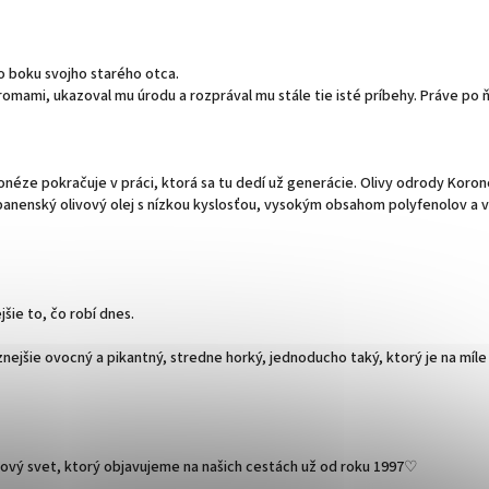
o boku svojho starého otca.
tromami, ukazoval mu úrodu a rozprával mu stále tie isté príbehy. Práve po
ponéze pokračuje v práci, ktorá sa tu dedí už generácie. Olivy odrody Korone
 panenský olivový olej s nízkou kyslosťou, vysokým obsahom polyfenolov a 
šie to, čo robí dnes.
aznejšie ovocný a pikantný, stredne horký, jednoducho taký, ktorý je na mí
ivový svet, ktorý objavujeme na našich cestách už od roku 1997♡