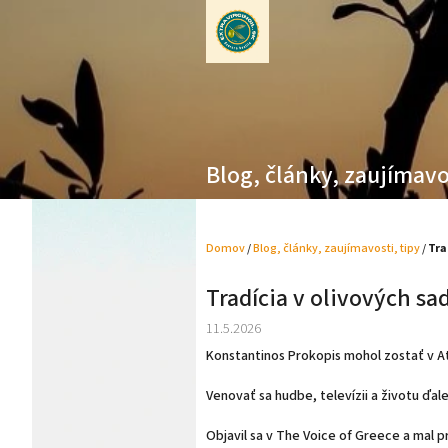
Prejsť
na
obsah
Blog, články, zaujímavo
Domov
/
Blog, články, zaujímavosti, tipy
/
Tra
Tradícia v olivových s
11.5.2026
Konstantinos Prokopis mohol zostať v At
Venovať sa hudbe, televízii a životu ďal
Objavil sa v The Voice of Greece a mal 