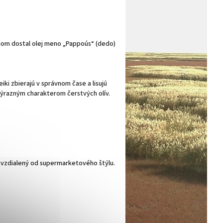
 ňom dostal olej meno „Pappoús“ (dedo)
iki zbierajú v správnom čase a lisujú
výrazným charakterom čerstvých olív.
le vzdialený od supermarketového štýlu.