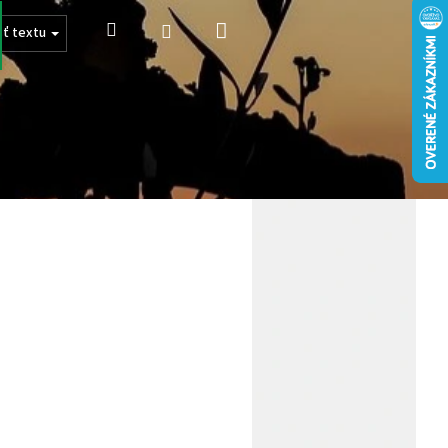
Nákupný
Hľadať
Prihlásenie
sť textu
košík