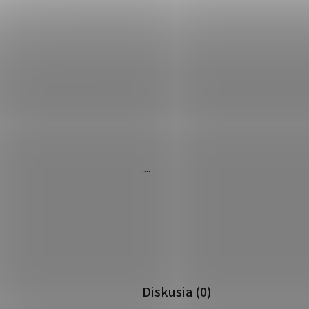
....
Diskusia (0)