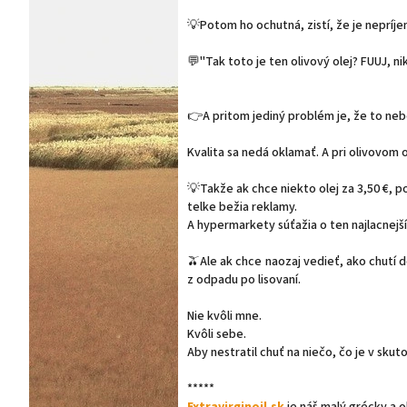
💡Potom ho ochutná, zistí, že je nepríje
💬"Tak toto je ten olivový olej? FUUJ, ni
👉A pritom jediný problém je, že to nebol
Kvalita sa nedá oklamať. A pri olivovom o
💡Takže ak chce niekto olej za 3,50 €, 
telke bežia reklamy.
A hypermarkety súťažia o ten najlacnejší
🫒Ale ak chce naozaj vedieť, ako chutí d
z odpadu po lisovaní.
Nie kvôli mne.
Kvôli sebe.
Aby nestratil chuť na niečo, čo je v skut
*****
Extravirginoil.sk
je náš malý grécky a 