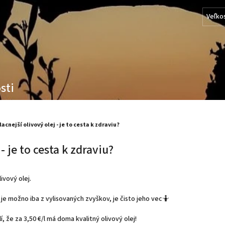
Veľko
sti
lacnejší olivový olej - je to cesta k zdraviu?
- je to cesta k zdraviu?
ivový olej.
rý je možno iba z vylisovaných zvyškov, je čisto jeho vec🤷
í, že za 3,50 €/l má doma kvalitný olivový olej!