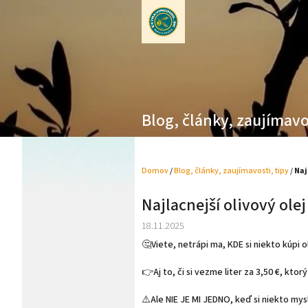
Prejsť
na
obsah
Blog, články, zaujímavo
Domov
/
Blog, články, zaujímavosti, tipy
/
Naj
Najlacnejší olivový olej 
18.11.2025
🤔Viete, netrápi ma, KDE si niekto kúpi ol
👉Aj to, či si vezme liter za 3,50 €, kto
⚠️Ale NIE JE MI JEDNO, keď si niekto mysl