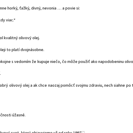
mne horký, ťažký, divný, nevonia … a povie si:
kdy viac.“
 kvalitný olivový olej.
leji to platí dvojnásobne.
pokojne s vedomím že kupuje niečo, čo môže použiť ako napodobeninu olivov
.
obrý olivový olej a ak chce naozaj pomôcť svojmu zdraviu, nech siahne po t
očnosti úžasné.
olivový svet, ktorý objavujeme už od roku 1997♡