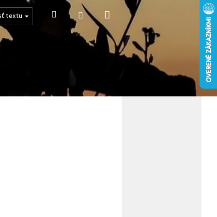
Nákupný
Hľadať
Prihlásenie
sť textu
košík