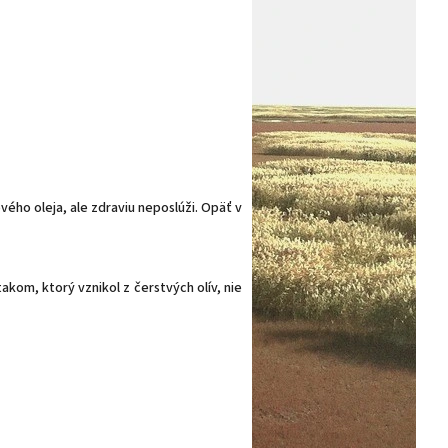
ého oleja, ale zdraviu neposlúži. Opäť v
akom, ktorý vznikol z čerstvých olív, nie