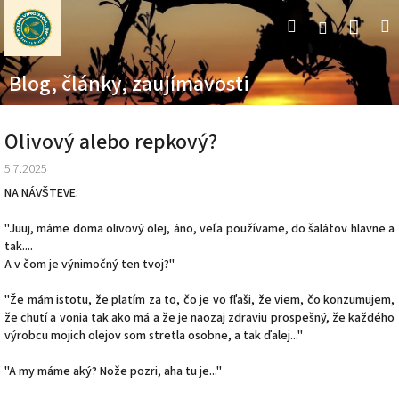
Prejsť
Nák
Hľadať
M
Prihláseni
na
obsah
koší
Blog, články, zaujímavosti
Olivový alebo repkový?
5.7.2025
NA NÁVŠTEVE:
"Juuj, máme doma olivový olej, áno, veľa používame, do šalátov hlavne a
tak....
A v čom je výnimočný ten tvoj?"
"Že mám istotu, že platím za to, čo je vo fľaši, že viem, čo konzumujem,
že chutí a vonia tak ako má a že je naozaj zdraviu prospešný, že každého
výrobcu mojich olejov som stretla osobne, a tak ďalej..."
"A my máme aký? Nože pozri, aha tu je..."