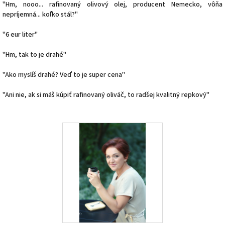
"Hm, nooo... rafinovaný olivový olej, producent Nemecko, vôňa
nepríjemná... koľko stál?"
"6 eur liter"
"Hm, tak to je drahé"
"Ako myslíš drahé? Veď to je super cena"
"Ani nie, ak si máš kúpiť rafinovaný oliváč, to radšej kvalitný repkový"