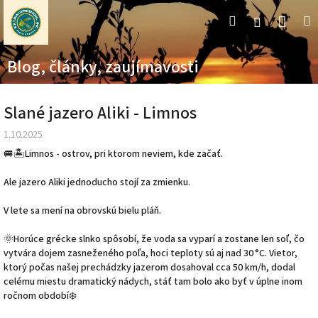
Prejsť
Nák
Hľadať
M
Prihláseni
na
obsah
koší
Blog, články, zaujímavosti
Slané jazero Aliki - Limnos
1.10.2025
🚐🏝️Limnos - ostrov, pri ktorom neviem, kde začať.
Ale jazero Aliki jednoducho stojí za zmienku.
V lete sa mení na obrovskú bielu pláň.
🌞Horúce grécke slnko spôsobí, že voda sa vyparí a zostane len soľ, čo
vytvára dojem zasneženého poľa, hoci teploty sú aj nad 30 °C. Vietor,
ktorý počas našej prechádzky jazerom dosahoval cca 50 km/h, dodal
celému miestu dramatický nádych, stáť tam bolo ako byť v úplne inom
ročnom období❄️