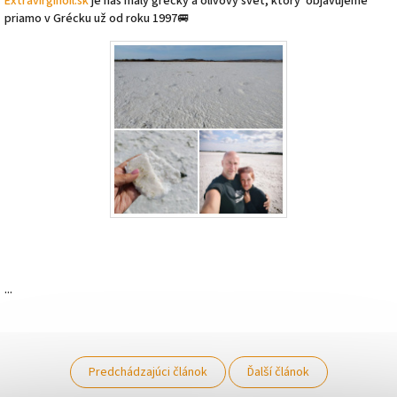
Extravirginoil.sk
je náš malý grécky a olivový svet, ktorý objavujeme
priamo v Grécku už od roku 1997🚐
...
Predchádzajúci článok
Ďalší článok