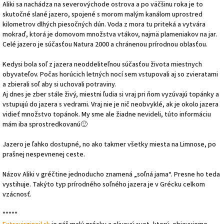
Aliki sa nachádza na severovýchode ostrova a po väčšinu roka je to
skutočné slané jazero, spojené s morom malým kanálom uprostred
kilometrov dlhých piesočných dún. Voda z mora tu priteká a vytvára
mokraď, ktorá je domovom množstva vtákov, najmä plameniakov na jar.
Celé jazero je súčasťou Natura 2000 a chránenou prírodnou oblasťou.
Kedysi bola soľ z jazera neoddeliteľnou súčasťou života miestnych
obyvateľov. Počas horúcich letných nocí sem vstupovali aj so zvieratami
a zbierali soľ aby si uchovali potraviny.
Aj dnes je zber stále živý, miestni ľudia si vraj pri ňom vyzúvajú topánky a
vstupujú do jazera s vedrami. Vraj nie je nič neobvyklé, ak je okolo jazera
vidieť množstvo topánok. My sme ale žiadne nevideli, túto informáciu
mám iba sprostredkovanú🙂
Jazero je ľahko dostupné, no ako takmer všetky miesta na Limnose, po
prašnej nespevnenej ceste.
Názov Aliki v gréčtine jednoducho znamená „soľná jama“. Presne ho teda
vystihuje. Takýto typ prírodného soľného jazera je v Grécku celkom
vzácnosť.
*****