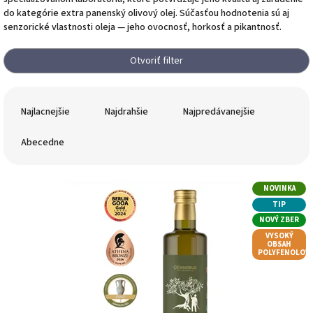
do kategórie extra panenský olivový olej. Súčasťou hodnotenia sú aj
senzorické vlastnosti oleja — jeho ovocnosť, horkosť a pikantnosť.
Otvoriť filter
R
a
Najlacnejšie
Najdrahšie
Najpredávanejšie
d
e
Abecedne
n
i
V
e
NOVINKA
ý
p
TIP
p
r
NOVÝ ZBER
i
o
VYSOKÝ
s
d
OBSAH
POLYFENOLOV
p
u
r
k
o
t
d
o