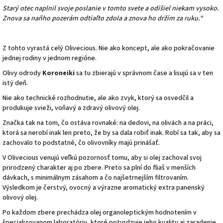
Starý otec naplnil svoje poslanie v tomto svete a odišiel niekam vysoko.
Znova sa naňho pozerám odtiaľto zdola a znova ho držím za ruku.“
Z tohto vyrastá celý Olivecious. Nie ako koncept, ale ako pokračovanie
jednej rodiny v jednom regióne.
Olivy odrody
Koroneiki
sa tu zbierajú v správnom čase a lisujú sa v ten
istý deň.
Nie ako technické rozhodnutie, ale ako zvyk, ktorý sa osvedčil a
produkuje svieži, voňavý a zdravý olivový olej.
Značka tak na tom, čo ostáva rovnaké: na dedovi, na olivách a na práci,
ktorá sa nerobí inak len preto, že by sa dala robiť inak. Robí sa tak, aby sa
zachovalo to podstatné, čo olivovníky majú prinášať.
V
Olivecious
venujú veľkú pozornosť tomu, aby si olej zachoval svoj
prirodzený charakter aj po zbere. Preto sa plní do fliaš v menších
dávkach, s minimálnym zásahom a čo najšetrnejším filtrovaním.
Výsledkom je čerstvý, ovocný a výrazne aromatický extra panenský
olivový olej.
Po každom zbere prechádza olej organoleptickým hodnotením v
špecializovanom laboratóriu, ktoré potvrdzuje jeho kvalitu aj zaradenie