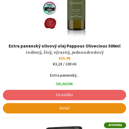
u
v
k
t
o
v
Extra panenský olivový olej Pappous Olivecious 500ml
rodinný, živý, výrazný, jednoodrodový
€15,90
Jednotková
€3,18 / 100 ml
cena:
Extra panenský...
SKLADOM
Do košíka
Detail
NOVINKA