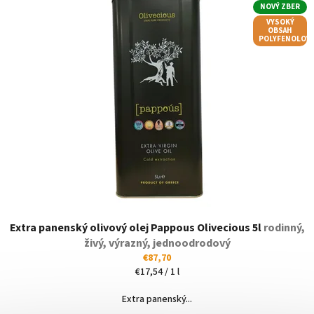
NOVÝ ZBER
VYSOKÝ
OBSAH
POLYFENOLOV
Extra panenský olivový olej Pappous Olivecious 5l
rodinný,
živý, výrazný, jednoodrodový
€87,70
Jednotková
€17,54 / 1 l
cena:
Extra panenský...