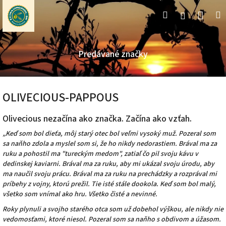
Prejsť
Nák
Hľadať
M
Prihláseni
na
obsah
koší
Predávané značky
OLIVECIOUS-PAPPOUS
Olivecious
nezačína ako značka. Začína ako vzťah.
„Keď som bol dieťa, môj starý otec bol veľmi vysoký muž. Pozeral som
sa naňho zdola a myslel som si, že ho nikdy nedorastiem. Brával ma za
ruku a pohostil ma "tureckým medom", zatiaľ čo pil svoju kávu v
dedinskej kaviarni. Brával ma za ruku, aby mi ukázal svoju úrodu, aby
ma naučil svoju prácu. Brával ma za ruku na prechádzky a rozprával mi
príbehy z vojny, ktorú prežil. Tie isté stále dookola. Keď som bol malý,
všetko som vnímal ako hru. Všetko čisté a nevinné.
Roky plynuli a svojho starého otca som už dobehol výškou, ale nikdy nie
vedomosťami, ktoré niesol. Pozeral som sa naňho s obdivom a úžasom.