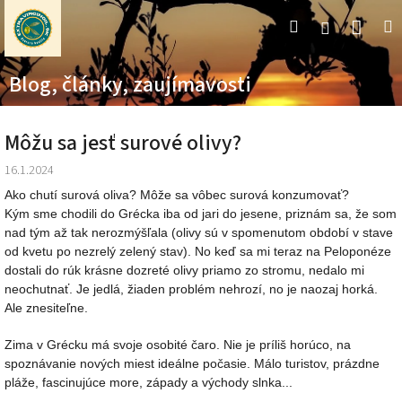
Prejsť
Nák
Hľadať
M
Prihláseni
na
obsah
koší
Blog, články, zaujímavosti
Môžu sa jesť surové olivy?
16.1.2024
Ako chutí surová oliva? Môže sa vôbec surová konzumovať?
Kým sme chodili do Grécka iba od jari do jesene, priznám sa, že som
nad tým až tak nerozmýšľala (olivy sú v spomenutom období v stave
od kvetu po nezrelý zelený stav). No keď sa mi teraz na Peloponéze
dostali do rúk krásne dozreté olivy priamo zo stromu, nedalo mi
neochutnať. Je jedlá, žiaden problém nehrozí, no je naozaj horká.
Ale znesiteľne.
Zima v Grécku má svoje osobité čaro. Nie je príliš horúco, na
spoznávanie nových miest ideálne počasie. Málo turistov, prázdne
pláže, fascinujúce more, západy a východy slnka...