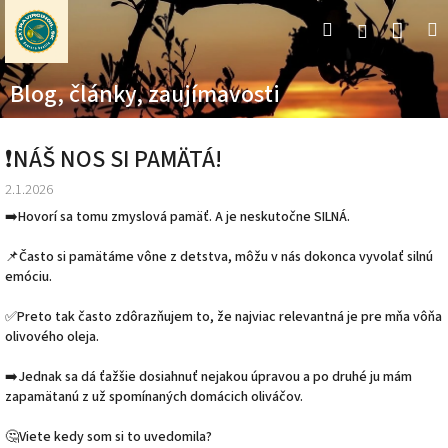
Prejsť
Nák
Hľadať
M
Prihláseni
na
obsah
koší
Blog, články, zaujímavosti
❗NÁŠ NOS SI PAMÄTÁ!
2.1.2026
➡️Hovorí sa tomu zmyslová pamäť. A je neskutočne SILNÁ.
📌Často si pamätáme vône z detstva, môžu v nás dokonca vyvolať silnú
emóciu.
✅Preto tak často zdôrazňujem to, že najviac relevantná je pre mňa vôňa
olivového oleja.
➡️Jednak sa dá ťažšie dosiahnuť nejakou úpravou a po druhé ju mám
zapamätanú z už spomínaných domácich oliváčov.
🤔Viete kedy som si to uvedomila?