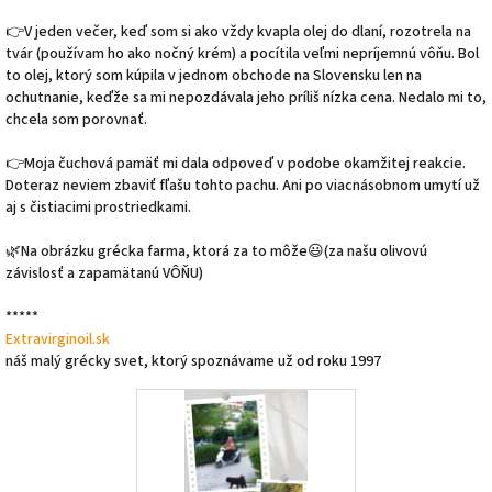
👉V jeden večer, keď som si ako vždy kvapla olej do dlaní, rozotrela na
tvár (používam ho ako nočný krém) a pocítila veľmi nepríjemnú vôňu. Bol
to olej, ktorý som kúpila v jednom obchode na Slovensku len na
ochutnanie, keďže sa mi nepozdávala jeho príliš nízka cena. Nedalo mi to,
chcela som porovnať.
👉Moja čuchová pamäť mi dala odpoveď v podobe okamžitej reakcie.
Doteraz neviem zbaviť fľašu tohto pachu. Ani po viacnásobnom umytí už
aj s čistiacimi prostriedkami.
🌿Na obrázku grécka farma, ktorá za to môže😃(za našu olivovú
závislosť a zapamätanú VÔŇU)
*****
Extravirginoil.sk
náš malý grécky svet, ktorý spoznávame už od roku 1997