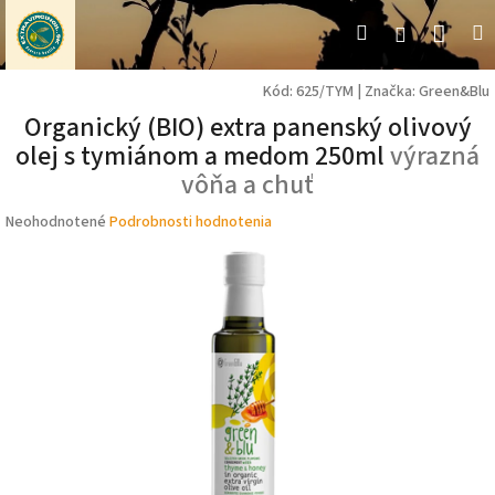
Prejsť
Nák
Hľadať
M
Prihláseni
na
obsah
koší
Kód:
625/TYM
|
Značka:
Green&Blu
Organický (BIO) extra panenský olivový
olej s tymiánom a medom 250ml
výrazná
vôňa a chuť
Priemerné
Neohodnotené
Podrobnosti hodnotenia
hodnotenie
produktu
je
0,0
z
5
hviezdičiek.