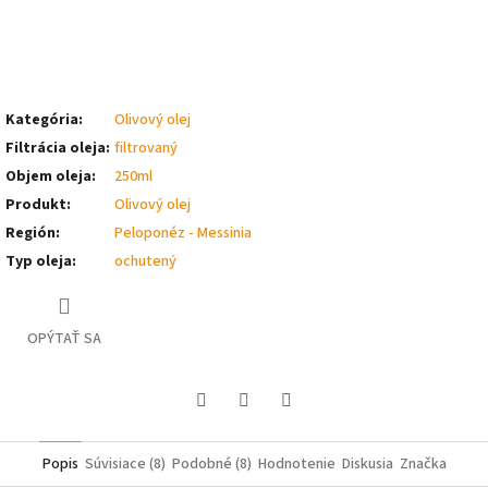
Kategória
:
Olivový olej
Filtrácia oleja
:
filtrovaný
Objem oleja
:
250ml
Produkt
:
Olivový olej
Región
:
Peloponéz - Messinia
Typ oleja
:
ochutený
OPÝTAŤ SA
Pinterest
Facebook
Twitter
Popis
Súvisiace (8)
Podobné (8)
Hodnotenie
Diskusia
Značka