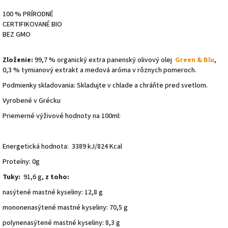
100 % PRÍRODNÉ
CERTIFIKOVANÉ BIO
BEZ
GMO
Zloženie:
99,7 % organický extra panenský olivový olej
Green & Blu
,
0,3 % tymianový extrakt a medová aróma v rôznych pomeroch.
Podmienky skladovania: Skladujte v chlade a chráňte pred svetlom.
Vyrobené v Grécku
Priemerné výživové hodnoty na 100ml:
Energetická hodnota: 3389 kJ/824 Kcal
Proteíny: 0g
Tuky:
91,6 g,
z toho:
nasýtené mastné kyseliny: 12,8 g
mononenasýtené mastné kyseliny: 70,5 g
polynenasýtené mastné kyseliny: 8,3 g