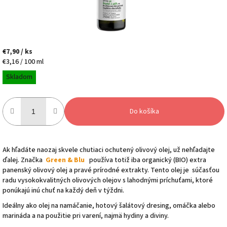
€7,90
/ ks
Jednotková
€3,16 / 100 ml
cena:
Skladom
Do košíka
Ak hľadáte naozaj skvele chutiaci ochutený olivový olej, už nehľadajte
ďalej. Značka
Green & Blu
používa totiž iba organický (BIO) extra
panenský olivový olej a pravé prírodné extrakty. Tento olej je súčasťou
radu vysokokvalitných olivových olejov s lahodnými príchuťami, ktoré
ponúkajú inú chuť na každý deň v týždni.
Ideálny ako olej na namáčanie, hotový šalátový dresing, omáčka alebo
marináda a na použitie pri varení, najmä hydiny a diviny.