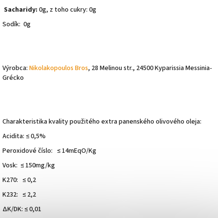
Sacharidy:
0g, z toho cukry: 0g
Sodík: 0g
Výrobca:
Nikolakopoulos Bros
, 28 Melinou str., 24500 Kyparissia Messinia-
Grécko
Charakteristika kvality použitého extra panenského olivového oleja:
Acidita: ≤ 0,5%
Peroxidové číslo: ≤ 14mEqO/Kg
Vosk: ≤ 150mg/kg
K270: ≤ 0,2
K232: ≤ 2,2
ΔΚ/DK: ≤ 0,01