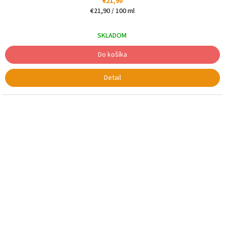
€21,90
Jednotková
€21,90 / 100 ml
cena:
SKLADOM
Do košíka
Detail