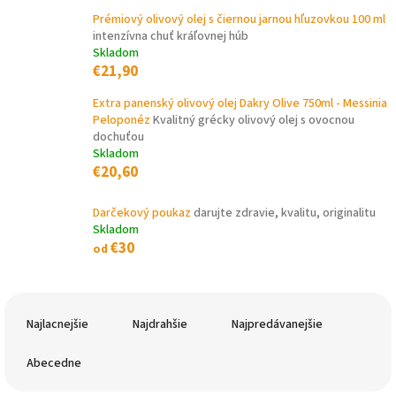
Prémiový olivový olej s čiernou jarnou hľuzovkou 100 ml
intenzívna chuť kráľovnej húb
Skladom
€21,90
Extra panenský olivový olej Dakry Olive 750ml - Messinia
Peloponéz
Kvalitný grécky olivový olej s ovocnou
dochuťou
Skladom
€20,60
Darčekový poukaz
darujte zdravie, kvalitu, originalitu
Skladom
€30
od
R
a
Najlacnejšie
Najdrahšie
Najpredávanejšie
d
e
Abecedne
n