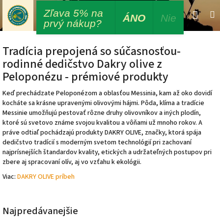
Prejsť
Zľava 5% na
Nák
Hľadať
M
Prihláseni
na
ÁNO
Nie
prvý nákup?
obsah
koší
Tradícia prepojená so súčasnosťou-
rodinné dedičstvo Dakry olive z
Peloponézu - prémiové produkty
Keď prechádzate Peloponézom a oblasťou Messinia, kam až oko dovidí
kocháte sa krásne upravenými olivovými hájmi.
Pôda, klíma a tradície
Messinie umožňujú pestovať rôzne druhy olivovníkov a iných plodín,
ktoré sú svetovo známe svojou kvalitou a vôňami už mnoho rokov. A
práve odtiaľ pochádzajú produkty DAKRY OLIVE, značky, ktorá spája
dedičstvo tradícií s moderným svetom technológií pri zachovaní
najprísnejších štandardov kvality, etických a udržateľných postupov pri
zbere aj spracovaní olív, aj vo vzťahu k ekológii.
Viac:
DAKRY OLIVE príbeh
Najpredávanejšie