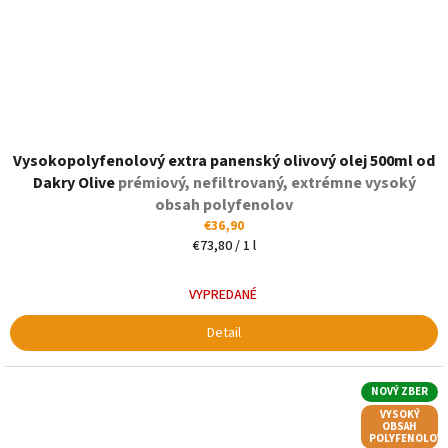
Priemerné
Vysokopolyfenolový extra panenský olivový olej 500ml od
hodnotenie
produktu
Dakry Olive
prémiový, nefiltrovaný, extrémne vysoký
je
obsah polyfenolov
5,0
€36,90
z
Jednotková
€73,80 / 1 l
5
cena:
hviezdičiek.
VYPREDANÉ
Detail
NOVÝ ZBER
VYSOKÝ
OBSAH
POLYFENOLOV