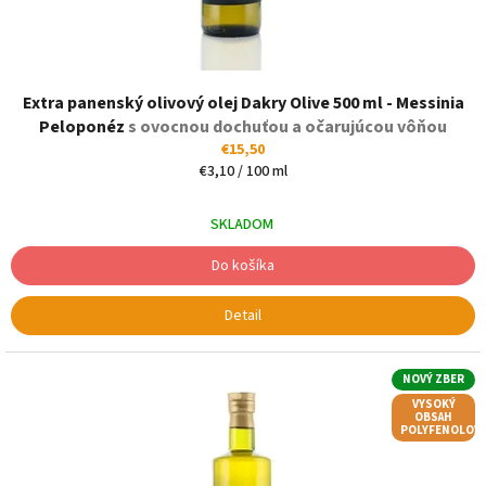
Priemerné
Extra panenský olivový olej Dakry Olive 500 ml - Messinia
hodnotenie
produktu
Peloponéz
s ovocnou dochuťou a očarujúcou vôňou
je
€15,50
5,0
Jednotková
€3,10 / 100 ml
z
cena:
5
SKLADOM
hviezdičiek.
Do košíka
Detail
NOVÝ ZBER
VYSOKÝ
OBSAH
POLYFENOLOV