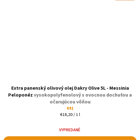
Extra panenský olivový olej Dakry Olive 5L - Messinia
Peloponéz
vysokopolyfenolový s ovocnou dochuťou a
očarujúcou vôňou
€91
Jednotková
€18,20 / 1 l
cena:
VYPREDANÉ