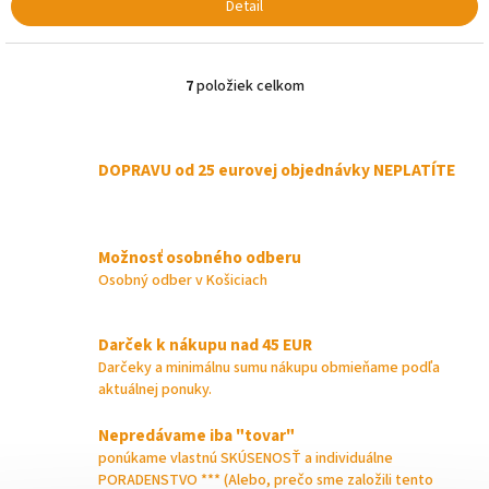
Detail
7
položiek celkom
O
v
l
á
DOPRAVU od 25 eurovej objednávky NEPLATÍTE
d
a
c
i
Možnosť osobného odberu
e
p
Osobný odber v Košiciach
r
v
k
Darček k nákupu nad 45 EUR
y
Darčeky a minimálnu sumu nákupu obmieňame podľa
v
aktuálnej ponuky.
ý
p
Nepredávame iba "tovar"
i
ponúkame vlastnú SKÚSENOSŤ a individuálne
s
PORADENSTVO *** (Alebo, prečo sme založili tento