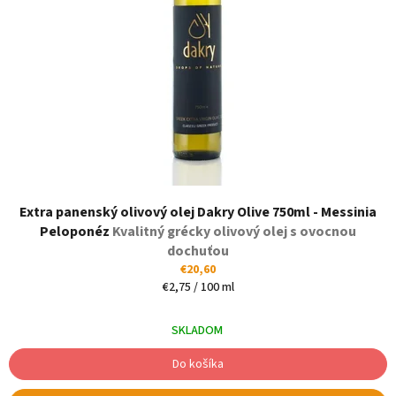
Extra panenský olivový olej Dakry Olive 750ml - Messinia
Peloponéz
Kvalitný grécky olivový olej s ovocnou
dochuťou
€20,60
Jednotková
€2,75 / 100 ml
cena:
SKLADOM
Do košíka