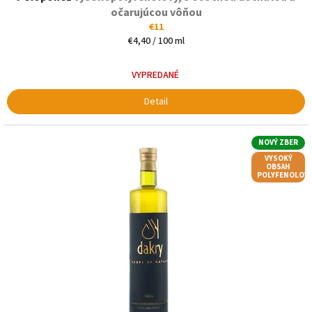
očarujúcou vôňou
€11
Jednotková
€4,40 / 100 ml
cena:
VYPREDANÉ
Detail
NOVÝ ZBER
VYSOKÝ
OBSAH
POLYFENOLOV