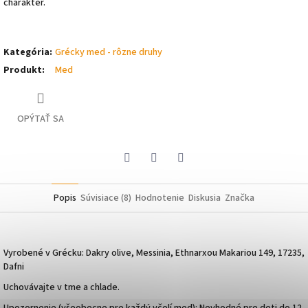
charakter.
Kategória
:
Grécky med - rôzne druhy
Produkt
:
Med
OPÝTAŤ SA
Pinterest
Facebook
Twitter
Popis
Súvisiace (8)
Hodnotenie
Diskusia
Značka
Vyrobené v Grécku: Dakry olive, Messinia,
Ethnarxou Makariou 149, 17235,
Dafni
Uchovávajte v tme a chlade.