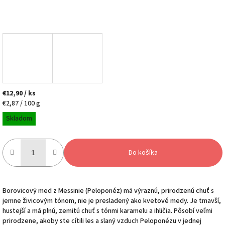
€12,90
/ ks
Jednotková
€2,87 / 100 g
cena:
Skladom
Do košíka
Borovicový med z Messinie (Peloponéz) má výraznú, prirodzenú chuť s
jemne živicovým tónom, nie je presladený ako kvetové medy. Je tmavší,
hustejší a má plnú, zemitú chuť s tónmi karamelu a ihličia. Pôsobí veľmi
prirodzene, akoby ste cítili les a slaný vzduch Peloponézu v jednej