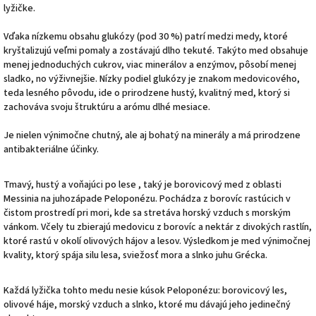
lyžičke.
Vďaka nízkemu obsahu glukózy (pod 30 %) patrí medzi medy, ktoré
kryštalizujú veľmi pomaly a zostávajú dlho tekuté. Takýto med obsahuje
menej jednoduchých cukrov, viac minerálov a enzýmov, pôsobí menej
sladko, no výživnejšie. Nízky podiel glukózy je znakom medovicového,
teda lesného pôvodu, ide o prirodzene hustý, kvalitný med, ktorý si
zachováva svoju štruktúru a arómu dlhé mesiace.
Je nielen výnimočne chutný, ale aj bohatý na minerály a má prirodzene
antibakteriálne účinky.
Tmavý, hustý a voňajúci po lese , taký je borovicový med z oblasti
Messinia na juhozápade Peloponézu. Pochádza z borovíc rastúcich v
čistom prostredí pri mori, kde sa stretáva horský vzduch s morským
vánkom. Včely tu zbierajú medovicu z borovíc a nektár z divokých rastlín,
ktoré rastú v okolí olivových hájov a lesov. Výsledkom je med výnimočnej
kvality, ktorý spája silu lesa, sviežosť mora a slnko juhu Grécka.
Každá lyžička tohto medu nesie kúsok Peloponézu: borovicový les,
olivové háje, morský vzduch a slnko, ktoré mu dávajú jeho jedinečný