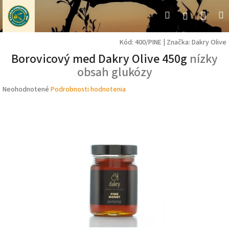
Prejsť
Nák
Hľadať
M
Prihláseni
na
obsah
koší
Kód:
400/PINE
|
Značka:
Dakry Olive
Borovicový med Dakry Olive 450g
nízky
obsah glukózy
Priemerné
Neohodnotené
Podrobnosti hodnotenia
hodnotenie
produktu
je
0,0
z
5
hviezdičiek.