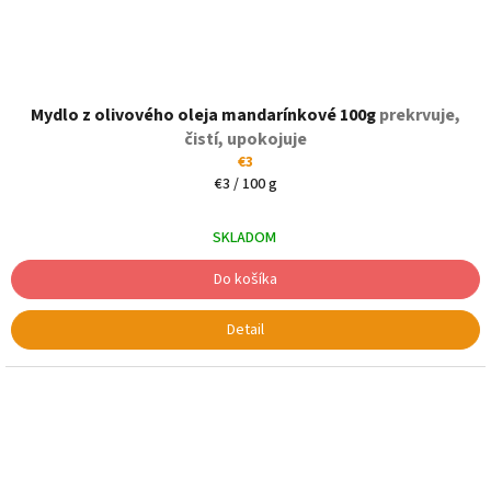
Mydlo z olivového oleja mandarínkové 100g
prekrvuje,
čistí, upokojuje
€3
Jednotková
€3 / 100 g
cena:
SKLADOM
Do košíka
Detail