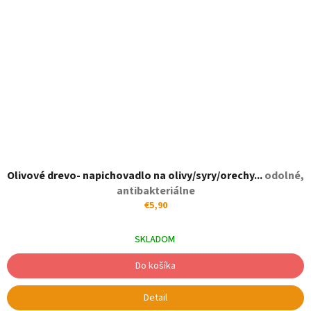
Olivové drevo- napichovadlo na olivy/syry/orechy...
odolné,
antibakteriálne
€5,90
SKLADOM
Do košíka
Detail