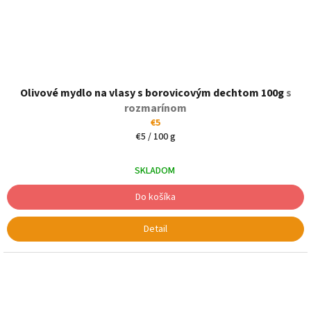
Olivové mydlo na vlasy s borovicovým dechtom 100g
s
rozmarínom
€5
Jednotková
€5 / 100 g
cena:
SKLADOM
Do košíka
Detail