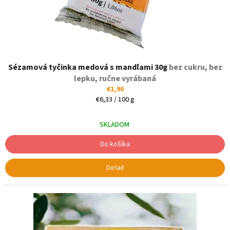
k
t
o
v
Sézamová tyčinka medová s mandľami 30g
bez cukru, bez
lepku, ručne vyrábaná
€1,90
Jednotková
€6,33 / 100 g
cena:
SKLADOM
Do košíka
Detail