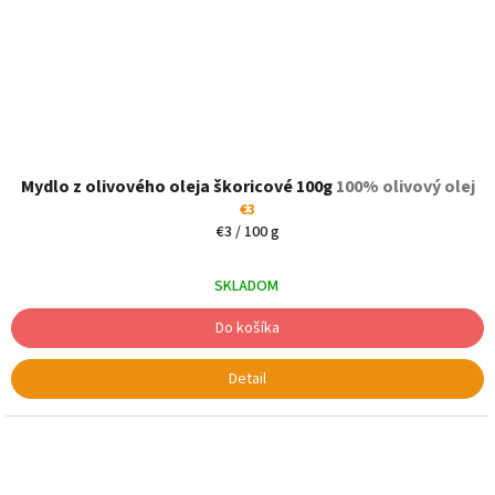
Mydlo z olivového oleja škoricové 100g
100% olivový olej
€3
Jednotková
€3 / 100 g
cena:
SKLADOM
Do košíka
Detail