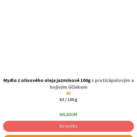
Mydlo z olivového oleja jazmínové 100g
s protizápalovým a
hojivým účinkom
€3
Jednotková
€3 / 100 g
cena:
SKLADOM
Do košíka