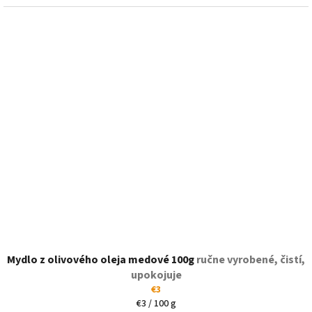
Mydlo z olivového oleja medové 100g
ručne vyrobené, čistí,
upokojuje
€3
Jednotková
€3 / 100 g