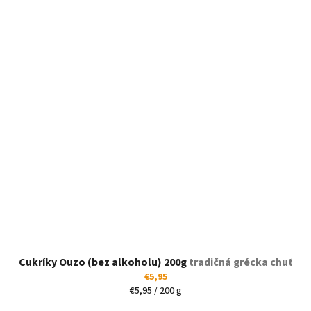
Cukríky Ouzo (bez alkoholu) 200g
tradičná grécka chuť
€5,95
Jednotková
€5,95 / 200 g
cena: