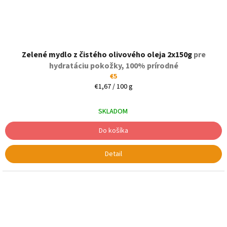
Zelené mydlo z čistého olivového oleja 2x150g
pre
hydratáciu pokožky, 100% prírodné
€5
Jednotková
€1,67 / 100 g
cena:
SKLADOM
Do košíka
Detail