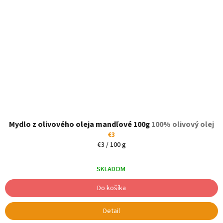
Mydlo z olivového oleja mandľové 100g
100% olivový olej
€3
Jednotková
€3 / 100 g
cena:
SKLADOM
Do košíka
Detail