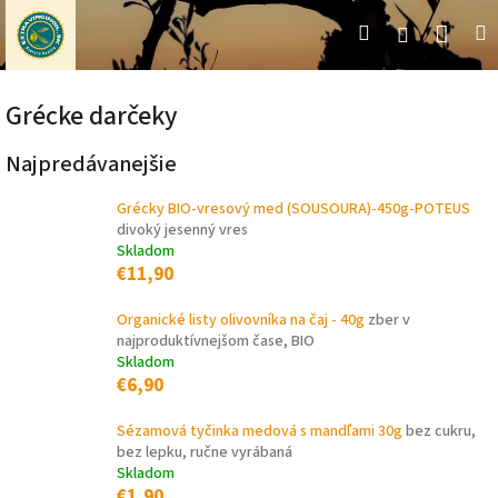
Prejsť
Nák
Hľadať
M
Prihláseni
na
obsah
koší
Grécke darčeky
Najpredávanejšie
Grécky BIO-vresový med (SOUSOURA)-450g-POTEUS
divoký jesenný vres
Skladom
€11,90
Organické listy olivovníka na čaj - 40g
zber v
najproduktívnejšom čase, BIO
Skladom
€6,90
Sézamová tyčinka medová s mandľami 30g
bez cukru,
bez lepku, ručne vyrábaná
Skladom
€1,90