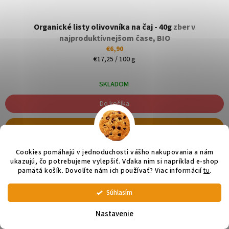
Organické listy olivovníka na čaj - 40g
zber v
najproduktívnejšom čase, BIO
€6,90
Jednotková
€17,25 / 100 g
cena:
SKLADOM
Do košíka
Detail
Cookies pomáhajú v jednoduchosti vášho nakupovania a nám
ukazujú, čo potrebujeme vylepšiť. Vďaka nim si napríklad e-shop
pamätá košík. Dovolíte nám ich používať? Viac informácií
tu
.
Súhlasím
💚 Chceme, aby vám olivový olej dorazil v tej najlepšej kvalite. Keďže sa
v BOXoch v lete môže teplota vyšplhať až na 60 °C, odporúčame radšej
Nastavenie
zvoliť výdajné miesto alebo doručenie na adresu. ĎAKUJEME