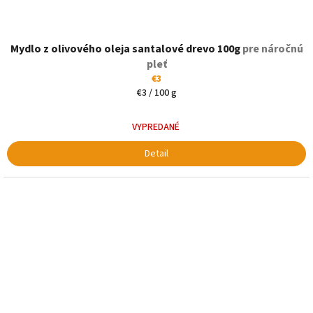
Priemerné
Mydlo z olivového oleja santalové drevo 100g
hodnotenie
pre náročnú
produktu
pleť
je
€3
5,0
Jednotková
€3 / 100 g
z
cena:
5
VYPREDANÉ
hviezdičiek.
Detail