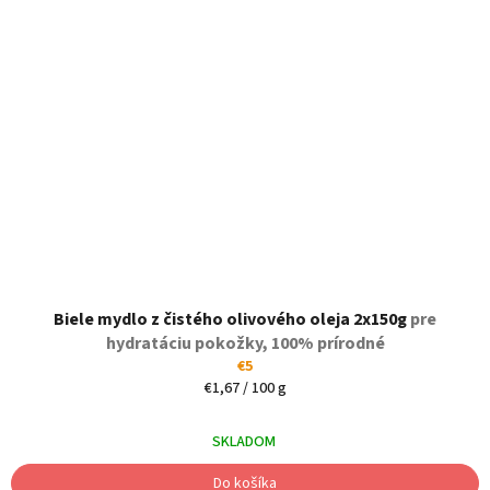
Biele mydlo z čistého olivového oleja 2x150g
pre
hydratáciu pokožky, 100% prírodné
€5
Jednotková
€1,67 / 100 g
cena:
SKLADOM
Do košíka