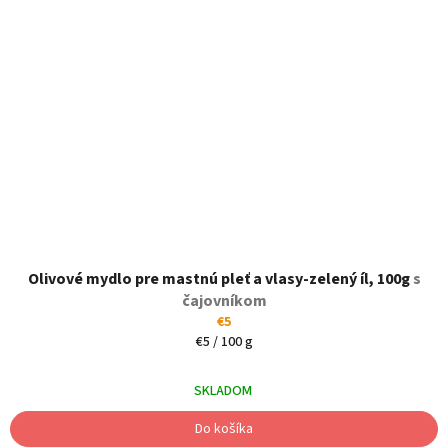
Olivové mydlo pre mastnú pleť a vlasy-zelený íl, 100g
s
čajovníkom
€5
Jednotková
€5 / 100 g
cena:
SKLADOM
Do košíka