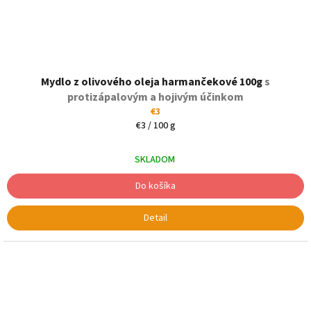
Mydlo z olivového oleja harmančekové 100g
s
protizápalovým a hojivým účinkom
€3
Jednotková
€3 / 100 g
cena:
SKLADOM
Do košíka
Detail