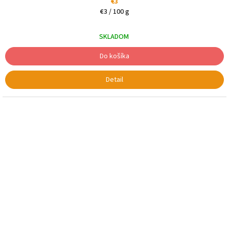
€3
Jednotková
€3 / 100 g
cena:
SKLADOM
Do košíka
Detail