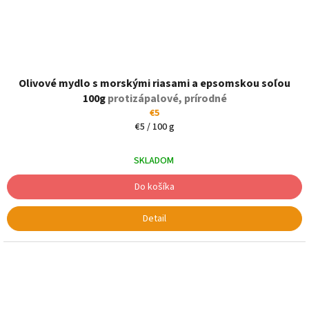
Olivové mydlo s morskými riasami a epsomskou soľou
100g
protizápalové, prírodné
€5
Jednotková
€5 / 100 g
cena:
SKLADOM
Do košíka
Detail