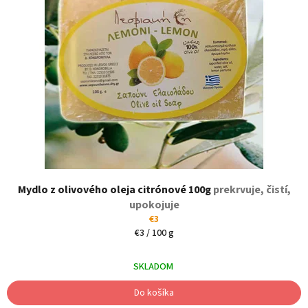
Mydlo z olivového oleja citrónové 100g
prekrvuje, čistí,
upokojuje
€3
Jednotková
€3 / 100 g
cena:
SKLADOM
Do košíka