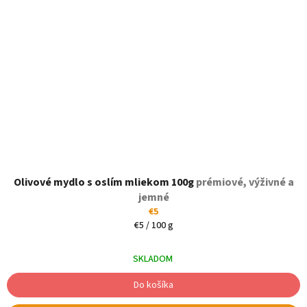
Olivové mydlo s oslím mliekom 100g
prémiové, výživné a
jemné
€5
Jednotková
€5 / 100 g
cena:
SKLADOM
Do košíka