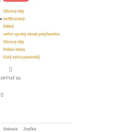
Olivový olej
a
:
nefiltrovaný
500ml
veľmi vysoký obsah polyfenolov
Olivový olej
Pelion-Volos
čistý extra panenský
OPÝTAŤ SA
book
Twitter
Diskusia
Značka