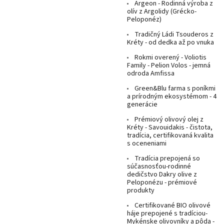
Argeon - Rodinná výroba z
olív z Argolidy (Grécko-
Peloponéz)
Tradičný Ládi Tsouderos z
Kréty - od dedka až po vnuka
Rokmi overený - Voliotis
Family - Pelion Volos - jemná
odroda Amfissa
Green&Blu farma s poníkmi
a prírodným ekosystémom - 4
generácie
Prémiový olivový olej z
Kréty - Savouidakis - čistota,
tradícia, certifikovaná kvalita
s oceneniami
Tradícia prepojená so
súčasnosťou-rodinné
dedičstvo Dakry olive z
Peloponézu - prémiové
produkty
Certifikované BIO olivové
háje prepojené s tradíciou-
Mykénske olivovníky a pôda -