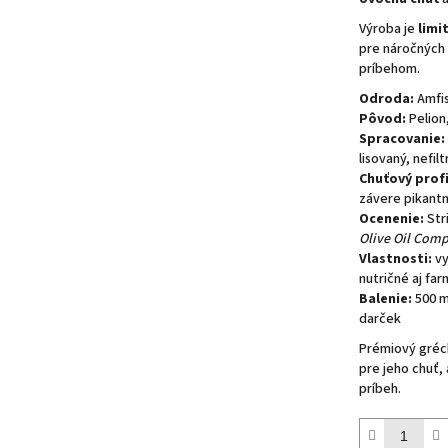
Výroba je
limi
pre náročných z
príbehom.
Odroda:
Amfis
Pôvod:
Pelion
Spracovanie:
lisovaný, nefil
Chuťový profi
závere pikant
Ocenenie:
Str
Olive Oil Comp
Vlastnosti:
vy
nutričné aj fa
Balenie:
500 ml
darček
Prémiový grécky
pre jeho chuť,
príbeh.