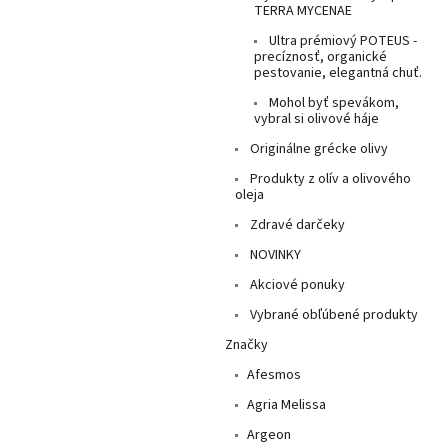
TERRA MYCENAE
Ultra prémiový POTEUS -
precíznosť, organické
pestovanie, elegantná chuť.
Mohol byť spevákom,
vybral si olivové háje
Originálne grécke olivy
Produkty z olív a olivového
oleja
Zdravé darčeky
NOVINKY
Akciové ponuky
Vybrané obľúbené produkty
Značky
Afesmos
Agria Melissa
Argeon