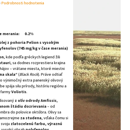
é
Podrobnosti hodnotenia
se merania: 0.2%
olej z pohoria Pelion s vysokým
rganický (BIO), s oceneniami
fenolov (745 mg/kg v čase merania)
on
, kde podľa gréckych legiend žili
ntauri
, sa dodnes rozprestiera krajina
 hájov – vrátane miesta, ktoré miestni
na skala“
(
Black Rock
). Práve odtiaľ
o výnimočný extra panenský olivový
ebe spája silu prírody, históriu regiónu a
j farmy
Voliotis
.
 lisovaný
z olív odrody Amfissis
,
ranom štádiu dozrievania
– od
mbra do polovice októbra. Olivy sa
 samozrejme
za studena
, vďaka čomu si
 svoju
zlatozelenú farbu, výraznú
 vysoký obsah
polyfenolov
.