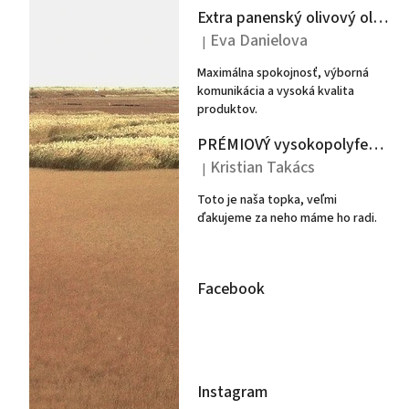
l
Extra panenský olivový olej Argeon 3L - Peloponéz
Eva Danielova
|
Hodnotenie produktu je 5 z 5 hviezdiči
Maximálna spokojnosť, výborná
komunikácia a vysoká kvalita
produktov.
PRÉMIOVÝ vysokopolyfenolový extra panenský olivový olej POTEUS 500ml- PLECHOVKA
Kristian Takács
|
Hodnotenie produktu je 5 z 5 hviezdiči
Toto je naša topka, veľmi
ďakujeme za neho máme ho radi.
Facebook
Instagram