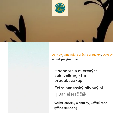
Prejsť
na
obsah
Domov
/
Originálne grécke produkty
/
Olivový
obsah polyfenolov
B
o
Hodnotenia overených
č
zákazníkov, ktorí si
n
produkt zakúpili
ý
Extra panenský olivový olej Argeon 1L - Peloponéz
p
Daniel Mačičák
|
a
Hodnotenie produktu je 5 z 5 hviezdiči
n
Veľmi lahodný a chutný, každé ráno
e
lyžica denne :-)