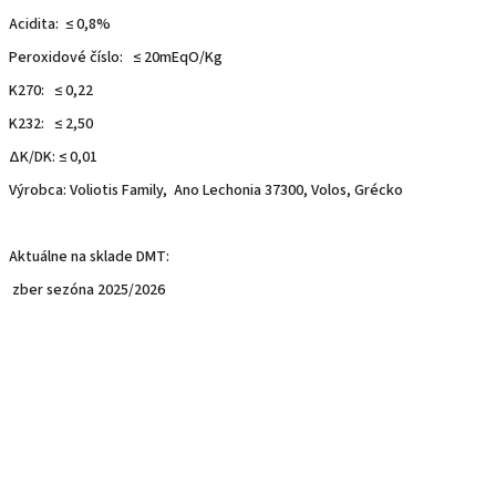
Acidita: ≤ 0,8%
Peroxidové číslo: ≤ 20mEqO/Kg
K270: ≤ 0,22
K232: ≤ 2,50
ΔΚ/DK: ≤ 0,01
Výrobca: Voliotis Family, Ano Lechonia 37300, Volos, Grécko
Aktuálne na sklade DMT:
zber sezóna 2025/2026