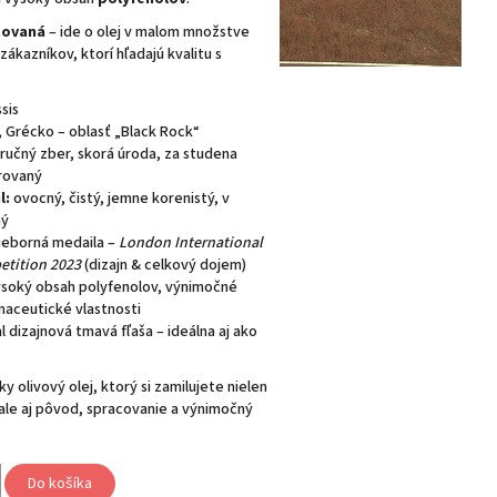
tovaná
– ide o olej v malom množstve
ákazníkov, ktorí hľadajú kvalitu s
sis
, Grécko – oblasť „Black Rock“
ručný zber, skorá úroda, za studena
trovaný
l:
ovocný, čistý, jemne korenistý, v
ný
ieborná medaila –
London International
etition 2023
(dizajn & celkový dojem)
soký obsah polyfenolov, výnimočné
rmaceutické vlastnosti
 dizajnová tmavá fľaša – ideálna aj ako
 olivový olej, ktorý si zamilujete nielen
 ale aj pôvod, spracovanie a výnimočný
Do košíka