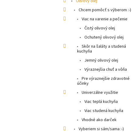
Olivový olej
Chcem pomôcť s výberom :-)
Viac na varenie a pečenie
Čistý olivový olej
Ochutený olivový olej
Skôr na šaláty a studená
kuchyňa
Jemný olivový olej
Výraznejšia chuť a vôňa
Pre výraznejšie zdravotné
účinky
Univerzálne využitie
Viac teplá kuchyňa
Viac studená kuchyňa
Vhodné ako darček
Vyberiem si sám/sama :-)