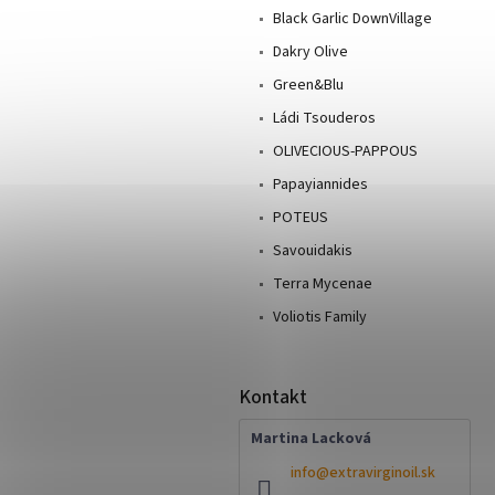
Black Garlic DownVillage
Dakry Olive
Green&Blu
Ládi Tsouderos
OLIVECIOUS-PAPPOUS
Papayiannides
POTEUS
Savouidakis
Terra Mycenae
Voliotis Family
Kontakt
Martina Lacková
info
@
extravirginoil.sk