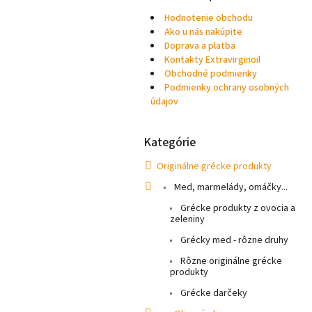
Hodnotenie obchodu
Ako u nás nakúpite
Doprava a platba
Kontakty Extravirginoil
Obchodné podmienky
Podmienky ochrany osobných
údajov
Kategórie
Preskočiť
kategórie
Originálne grécke produkty
Med, marmelády, omáčky...
Grécke produkty z ovocia a
zeleniny
Grécky med - rôzne druhy
Rôzne originálne grécke
produkty
Grécke darčeky