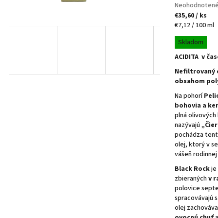
Priemerné
Neohodnoten
Rodinná výroba v oblasti Mykény
hodnotenie
€35,60
/ ks
produktu
Jednotková
€7,12 / 100 ml
ek.
je
cena:
Skladom
0,0
z
ACIDITA v ča
5
Nefiltrovaný 
hviezdičiek.
o
obsahom poly
ek.
Na pohorí
Peli
bohovia a ke
plná olivových
nazývajú
„Čier
pochádza tent
olej, ktorý v s
vášeň rodinne
Black Rock
je
zbieraných
v 
polovice septe
spracovávajú
olej zachováva
ovocnú chuť
a