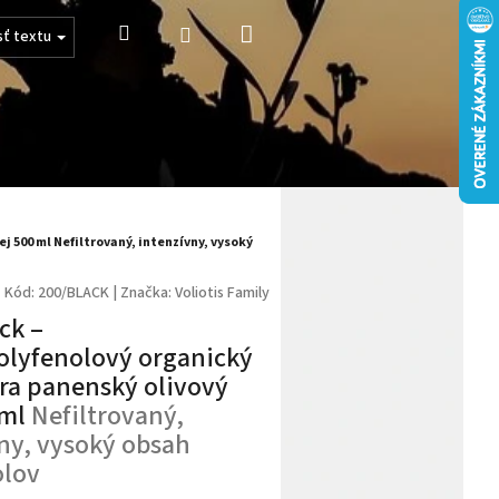
Nákupný
Hľadať
Prihlásenie
sť textu
košík
ej 500 ml
Nefiltrovaný, intenzívny, vysoký
Kód:
200/BLACK
|
Značka:
Voliotis Family
ck –
olyfenolový organický
tra panenský olivový
 ml
Nefiltrovaný,
ny, vysoký obsah
olov