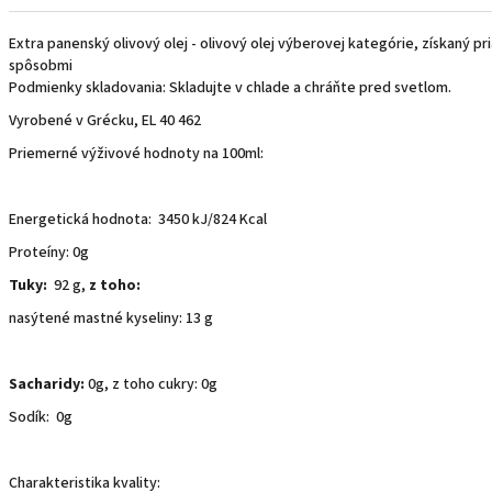
Extra panenský olivový olej - olivový olej výberovej kategórie, získaný p
spôsobmi
Podmienky skladovania: Skladujte v chlade a chráňte pred svetlom.
Vyrobené v Grécku, EL 40 462
Priemerné výživové hodnoty na 100ml:
Energetická hodnota: 3450 kJ/824 Kcal
Proteíny: 0g
Tuky:
92 g,
z toho:
nasýtené mastné kyseliny: 13 g
Sacharidy:
0g, z toho cukry: 0g
Sodík: 0g
Charakteristika kvality: