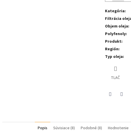
Kategória
:
Filtrácia olej
Objem oleja
:
Polyfenoly
:
Produkt
:
Región
:
Typ oleja
:
TLAČ
Pinterest
Face
Popis
Súvisiace (8)
Podobné (8)
Hodnotenie