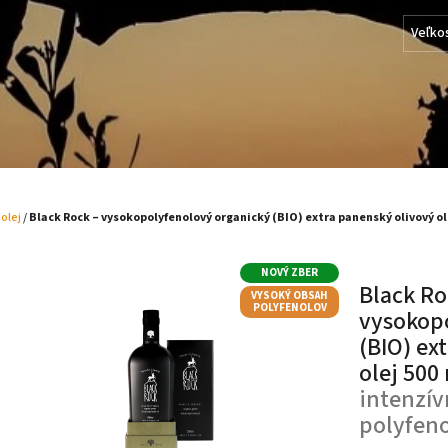
Veľko
 olej
/
Black Rock – vysokopolyfenolový organický (BIO) extra panenský olivový ol
NOVÝ ZBER
Black Ro
VYSOKÝ OBSAH
POLYFENOLOV
vysokop
(BIO) ex
Rodinná výroba z Argolidy (Grécko)
olej 500
ek.
intenzív
polyfen