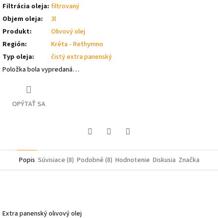
Filtrácia oleja
:
filtrovaný
Objem oleja
:
3l
Produkt
:
Olivový olej
Región
:
Kréta - Rethymno
Typ oleja
:
čistý extra panenský
Položka bola vypredaná…
OPÝTAŤ SA
Pinterest
Facebook
Twitter
Popis
Súvisiace (8)
Podobné (8)
Hodnotenie
Diskusia
Značka
Extra panenský olivový olej