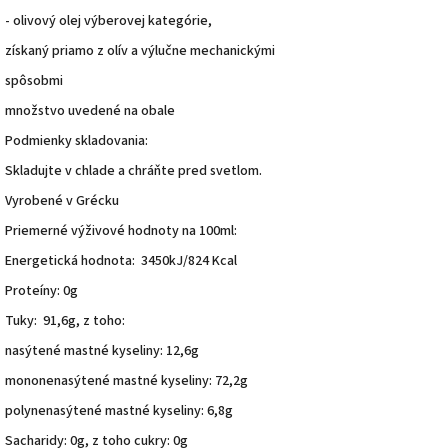
- olivový olej výberovej kategórie,
získaný priamo z olív a výlučne mechanickými
spôsobmi
množstvo uvedené na obale
Podmienky skladovania:
Skladujte v chlade a chráňte pred svetlom.
Vyrobené v Grécku
Priemerné výživové hodnoty na 100ml:
Energetická hodnota: 3450kJ/824 Kcal
Proteíny: 0g
Tuky: 91,6g, z toho:
nasýtené mastné kyseliny: 12,6g
mononenasýtené mastné kyseliny: 72,2g
polynenasýtené mastné kyseliny: 6,8g
Sacharidy: 0g, z toho cukry: 0g