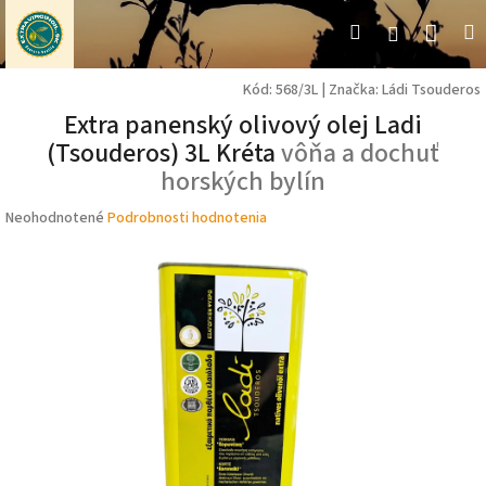
Prejsť
Nák
Hľadať
M
Prihláseni
na
obsah
koší
Kód:
568/3L
|
Značka:
Ládi Tsouderos
Extra panenský olivový olej Ladi
(Tsouderos) 3L Kréta
vôňa a dochuť
horských bylín
Priemerné
Neohodnotené
Podrobnosti hodnotenia
hodnotenie
produktu
je
0,0
z
5
hviezdičiek.