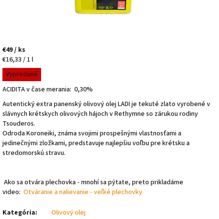
€49
/ ks
Jednotková
€16,33 / 1 l
cena:
Vypredané
ACIDITA v čase merania: 0,30%
Autentický extra panenský olivový olej LADI je tekuté zlato vyrobené v
slávnych krétskych olivových hájoch v Rethymne so zárukou rodiny
Tsouderos.
Odroda Koroneiki, známa svojimi prospešnými vlastnosťami a
jedinečnými zložkami, predstavuje najlepšiu voľbu pre krétsku a
stredomorskú stravu.
Ako sa otvára plechovka - mnohí sa pýtate, preto prikladáme
video:
Otváranie a nalievanie - veľké plechovky
Kategória
:
Olivový olej