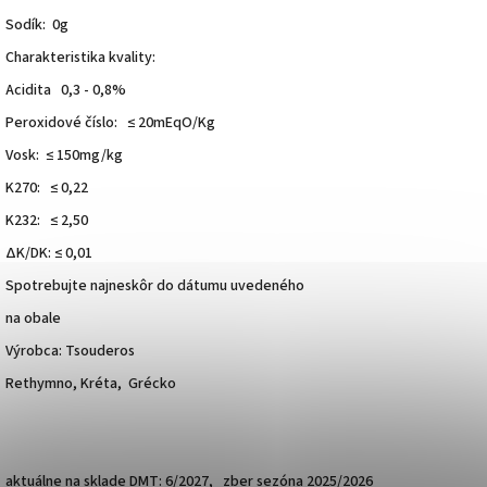
Sodík: 0g
Charakteristika kvality:
Acidita 0,3 - 0,8%
Peroxidové číslo: ≤ 20mEqO/Kg
Vosk: ≤ 150mg/kg
K270: ≤ 0,22
K232: ≤ 2,50
ΔΚ/DK: ≤ 0,01
Spotrebujte najneskôr do dátumu uvedeného
na obale
Výrobca: Tsouderos
Rethymno, Kréta, Grécko
aktuálne na sklade DMT: 6/2027, zber sezóna 2025/2026