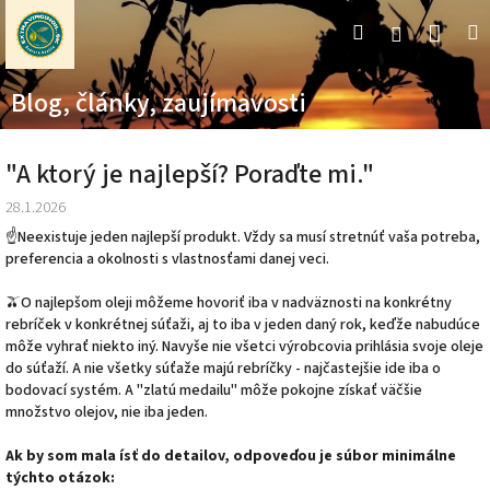
Prejsť
Nák
Hľadať
M
Prihláseni
na
obsah
koší
Blog, články, zaujímavosti
"A ktorý je najlepší? Poraďte mi."
28.1.2026
☝️Neexistuje jeden najlepší produkt. Vždy sa musí stretnúť vaša potreba,
preferencia a okolnosti s vlastnosťami danej veci.
🫒O najlepšom oleji môžeme hovoriť iba v nadväznosti na konkrétny
rebríček v konkrétnej súťaži, aj to iba v jeden daný rok, keďže nabudúce
môže vyhrať niekto iný. Navyše nie všetci výrobcovia prihlásia svoje oleje
do súťaží. A nie všetky súťaže majú rebríčky - najčastejšie ide iba o
bodovací systém. A "zlatú medailu" môže pokojne získať väčšie
množstvo olejov, nie iba jeden.
Ak by som mala ísť do detailov, odpoveďou je súbor minimálne
týchto otázok: