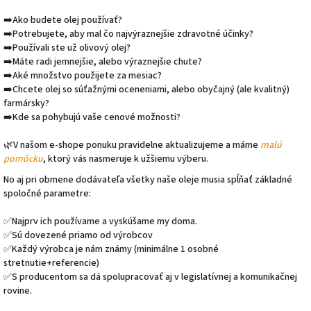
➡️Ako budete olej používať?
➡️Potrebujete, aby mal čo najvýraznejšie zdravotné účinky?
➡️Používali ste už olivový olej?
➡️Máte radi jemnejšie, alebo výraznejšie chute?
➡️Aké množstvo použijete za mesiac?
➡️Chcete olej so súťažnými oceneniami, alebo obyčajný (ale kvalitný)
farmársky?
➡️Kde sa pohybujú vaše cenové možnosti?
🌿V našom e-shope ponuku pravidelne aktualizujeme a máme
malú
pomôcku
, ktorý vás nasmeruje k užšiemu výberu.
No aj pri obmene dodávateľa všetky naše oleje musia spĺňať základné
spoločné parametre:
✅Najprv ich používame a vyskúšame my doma.
✅Sú dovezené priamo od výrobcov
✅Každý výrobca je nám známy (minimálne 1 osobné
stretnutie+referencie)
✅S producentom sa dá spolupracovať aj v legislatívnej a komunikačnej
rovine.