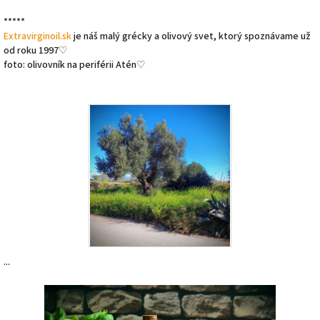
*****
Extravirginoil.sk
je náš malý grécky a olivový svet, ktorý spoznávame už
od roku 1997♡
foto: olivovník na periférii Atén♡
...