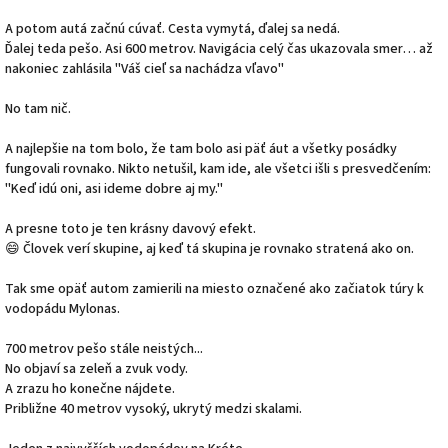
A potom autá začnú cúvať. Cesta vymytá, ďalej sa nedá.
Ďalej teda pešo. Asi 600 metrov. Navigácia celý čas ukazovala smer… až
nakoniec zahlásila "Váš cieľ sa nachádza vľavo"
No tam nič.
A najlepšie na tom bolo, že tam bolo asi päť áut a všetky posádky
fungovali rovnako. Nikto netušil, kam ide, ale všetci išli s presvedčením:
"Keď idú oni, asi ideme dobre aj my."
A presne toto je ten krásny davový efekt.
😄 Človek verí skupine, aj keď tá skupina je rovnako stratená ako on.
Tak sme opäť autom zamierili na miesto označené ako začiatok túry k
vodopádu Mylonas.
700 metrov pešo stále neistých...
No objaví sa zeleň a zvuk vody.
A zrazu ho konečne nájdete.
Približne 40 metrov vysoký, ukrytý medzi skalami.