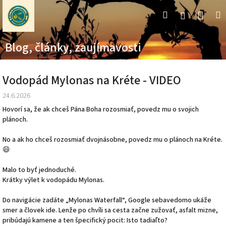
Prejsť
Nák
Hľadať
M
Prihláseni
na
obsah
koší
Blog, články, zaujímavosti
Vodopád Mylonas na Kréte - VIDEO
24.6.2026
Hovorí sa, že ak chceš Pána Boha rozosmiať, povedz mu o svojich
plánoch.
No a ak ho chceš rozosmiať dvojnásobne, povedz mu o plánoch na Kréte.
😄
Malo to byť jednoduché.
Krátky výlet k vodopádu Mylonas.
Do navigácie zadáte „Mylonas Waterfall“, Google sebavedomo ukáže
smer a človek ide. Lenže po chvíli sa cesta začne zužovať, asfalt mizne,
pribúdajú kamene a ten špecifický pocit: Isto tadiaľto?