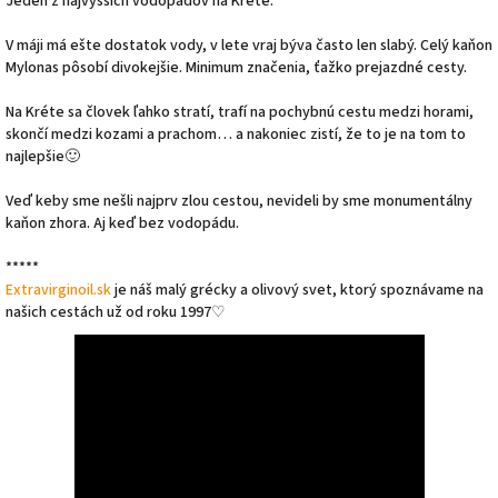
Jeden z najvyšších vodopádov na Kréte.
V máji má ešte dostatok vody, v lete vraj býva často len slabý. Celý kaňon
Mylonas pôsobí divokejšie. Minimum značenia, ťažko prejazdné cesty.
Na Kréte sa človek ľahko stratí, trafí na pochybnú cestu medzi horami,
skončí medzi kozami a prachom… a nakoniec zistí, že to je na tom to
najlepšie🙂
Veď keby sme nešli najprv zlou cestou, nevideli by sme monumentálny
kaňon zhora. Aj keď bez vodopádu.
*****
Extravirginoil.sk
je náš malý grécky a olivový svet, ktorý spoznávame na
našich cestách už od roku 1997♡