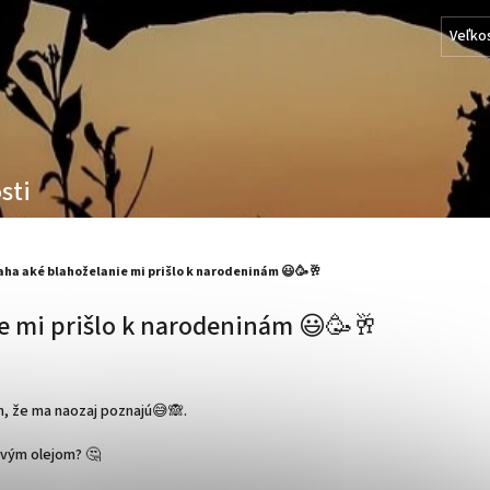
Veľko
sti
aha aké blahoželanie mi prišlo k narodeninám 😃🥳🥂
e mi prišlo k narodeninám 😃🥳🥂
om, že ma naozaj poznajú😅🙈.
ovým olejom? 🤔