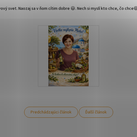
vový svet. Naozaj sa v ňom cítim dobre 😃. Nech si myslí kto chce, čo chce
Predchádzajúci článok
Ďalší článok