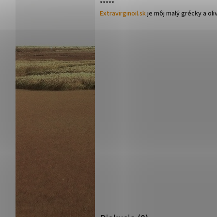
*****
Extravirginoil.sk
je môj malý grécky a oli