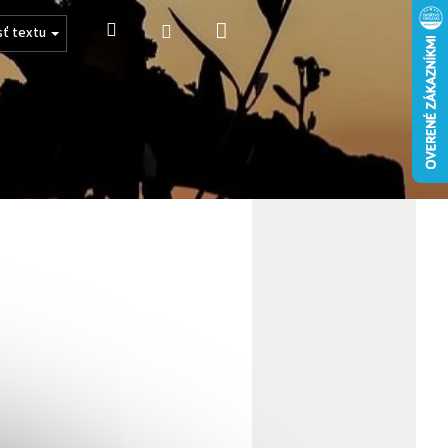
Nákupný
Hľadať
Prihlásenie
sť textu
košík