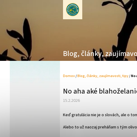
Prejsť
na
obsah
Blog, články, zaujímavo
Domov
/
Blog, články, zaujímavosti, tipy
/
No 
No aha aké blahoželani
15.2.2026
Keď gratulácia nie je o slovách, ale o t
Alebo to už naozaj preháňam s tým oliv