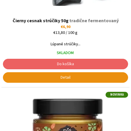
Čierny cesnak strúčiky 50g
tradične fermentovaný
€6,90
Jednotková
€13,80 / 100 g
cena:
Lúpané strúčiky...
SKLADOM
Do košíka
Detail
NOVINKA