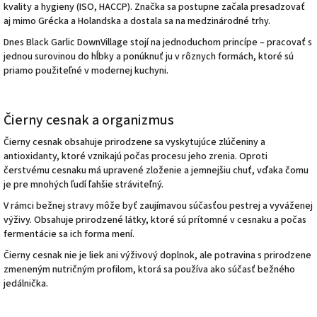
kvality a hygieny (ISO, HACCP). Značka sa postupne začala presadzovať
aj mimo Grécka a Holandska a dostala sa na medzinárodné trhy.
Dnes Black Garlic DownVillage stojí na jednoduchom princípe – pracovať s
jednou surovinou do hĺbky a ponúknuť ju v rôznych formách, ktoré sú
priamo použiteľné v modernej kuchyni.
Čierny cesnak a organizmus
Čierny cesnak obsahuje prirodzene sa vyskytujúce zlúčeniny a
antioxidanty, ktoré vznikajú počas procesu jeho zrenia. Oproti
čerstvému cesnaku má upravené zloženie a jemnejšiu chuť, vďaka čomu
je pre mnohých ľudí ľahšie stráviteľný.
V rámci bežnej stravy môže byť zaujímavou súčasťou pestrej a vyváženej
výživy. Obsahuje prirodzené látky, ktoré sú prítomné v cesnaku a počas
fermentácie sa ich forma mení.
Čierny cesnak nie je liek ani výživový doplnok, ale potravina s prirodzene
zmeneným nutričným profilom, ktorá sa používa ako súčasť bežného
jedálnička.