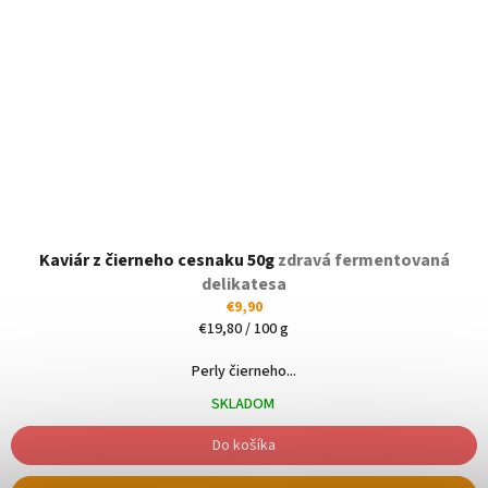
Kaviár z čierneho cesnaku 50g
zdravá fermentovaná
delikatesa
€9,90
Jednotková
€19,80 / 100 g
cena:
Perly čierneho...
SKLADOM
Do košíka