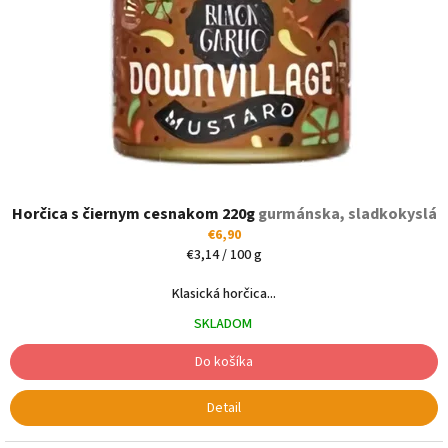
Horčica s čiernym cesnakom 220g
gurmánska, sladkokyslá
€6,90
Jednotková
€3,14 / 100 g
cena:
Klasická horčica...
SKLADOM
Do košíka
Detail