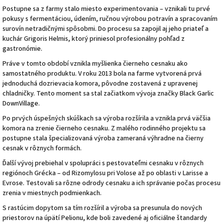
Postupne sa z farmy stalo miesto experimentovania – vznikali tu prvé
pokusy s fermentáciou, údením, ručnou výrobou potravín a spracovaním
surovín netradičnými spôsobmi. Do procesu sa zapojil aj jeho priateľ a
kuchár Grigoris Helmis, ktorý priniesol profesionálny pohľad z
gastronómie.
Práve v tomto období vznikla myšlienka čierneho cesnaku ako
samostatného produktu. V roku 2013 bola na farme vytvorená prvá
jednoduchá dozrievacia komora, pôvodne zostavená z upravenej
chladničky. Tento moment sa stal začiatkom vývoja značky Black Garlic
DownVillage.
Po prvých úspešných skúškach sa výroba rozšírila a vznikla prvá väčšia
komora na zrenie čierneho cesnaku. Z malého rodinného projektu sa
postupne stala špecializovaná výroba zameraná výhradne na čierny
cesnak v rôznych formách.
Ďalší vývoj prebiehal v spolupráci s pestovateľmi cesnaku v rôznych
regiónoch Grécka – od Rizomylosu pri Volose až po oblasti v Larisse a
Evrose. Testovali sa rôzne odrody cesnaku a ich správanie počas procesu
zrenia v miestnych podmienkach.
S rastúcim dopytom sa tím rozšíril a výroba sa presunula do nových
priestorov na úpätí Pelionu, kde boli zavedené aj oficiálne štandardy