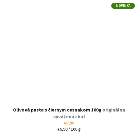
NOVINKA
Olivová pasta s čiernym cesnakom 100g
originálna
vyvážená chuť
€6,90
Jednotková
€6,90 / 100 g
cena: