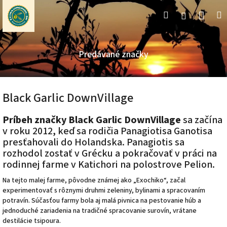
Prejsť
Nák
Hľadať
M
Prihláseni
na
obsah
koší
Predávané značky
Black Garlic DownVillage
Príbeh značky Black Garlic DownVillage
sa začína
v roku 2012, keď sa rodičia Panagiotisa Ganotisa
presťahovali do Holandska. Panagiotis sa
rozhodol zostať v Grécku a pokračovať v práci na
rodinnej farme v Katichori na polostrove Pelion.
Na tejto malej farme, pôvodne známej ako „Exochiko“, začal
experimentovať s rôznymi druhmi zeleniny, bylinami a spracovaním
potravín. Súčasťou farmy bola aj malá pivnica na pestovanie húb a
jednoduché zariadenia na tradičné spracovanie surovín, vrátane
destilácie tsipoura.