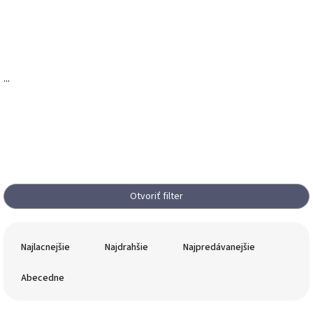
...
Otvoriť filter
R
a
Najlacnejšie
Najdrahšie
Najpredávanejšie
d
e
Abecedne
n
i