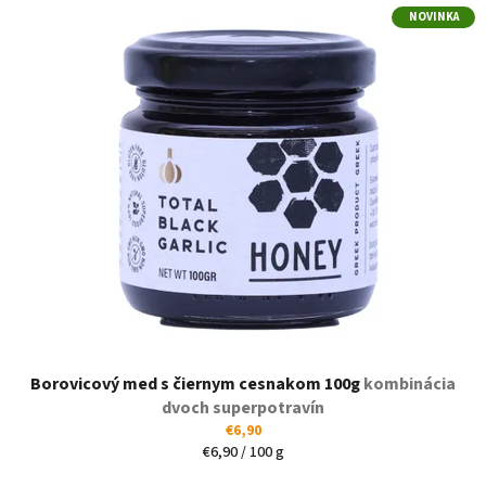
V
e
NOVINKA
ý
p
p
r
i
o
s
d
p
u
r
k
o
t
d
o
u
v
k
t
o
v
Borovicový med s čiernym cesnakom 100g
kombinácia
dvoch superpotravín
€6,90
Jednotková
€6,90 / 100 g
cena: