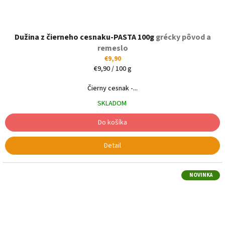
Dužina z čierneho cesnaku-PASTA 100g
grécky pôvod a
remeslo
€9,90
Jednotková
€9,90 / 100 g
cena:
Čierny cesnak -...
SKLADOM
Do košíka
Detail
NOVINKA