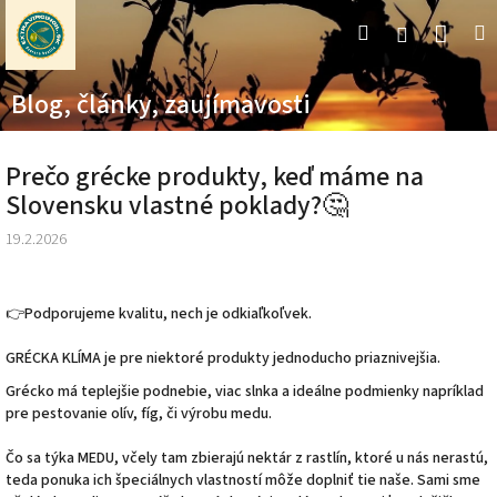
Prejsť
Nák
Hľadať
M
Prihláseni
na
obsah
koší
Blog, články, zaujímavosti
Prečo grécke produkty, keď máme na
Slovensku vlastné poklady?🤔
19.2.2026
👉Podporujeme kvalitu, nech je odkiaľkoľvek.
GRÉCKA KLÍMA je pre niektoré produkty jednoducho priaznivejšia.
Grécko má teplejšie podnebie, viac slnka a ideálne podmienky napríklad
pre pestovanie olív, fíg, či výrobu medu.
Čo sa týka MEDU, včely tam zbierajú nektár z rastlín, ktoré u nás nerastú,
teda ponuka ich špeciálnych vlastností môže doplniť tie naše. Sami sme