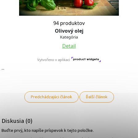
...
Predchádzajúci článok
Ďalší článok
Diskusia (0)
Buďte prvý, kto napíše príspevok k tejto položke.