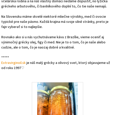
včelárska rodina a na náš vlastný domáci nedáme dopustiť, no lyžička
gréckeho arbutového, či bavlníkového doplní to, čo tie naše nemajú.
Na Slovensku máme skvelé niektoré mliečne výrobky, med či ovocie
typické pre naše pásmo. Každá krajina má svoje silné stránky, preto je
fajn vyberať si to najlepšie.
Rovnako ako si u nás vychutnávame kávu z Brazílie, vieme oceniť aj
výnimočný grécky olej, figy či med. Nie je to o tom, čo je naše alebo
cudzie, ale o tom, čo je naozaj dobré a kvalitné.
*****
Extravirginoil.sk
je náš malý grécky a olivový svet, ktorý objavujeme už
od roku 1997♡