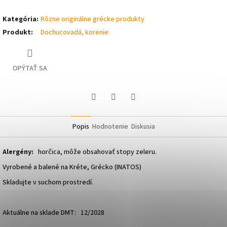
Kategória
:
Rôzne originálne grécke produkty
Produkt
:
Dochucovadá, korenie
OPÝTAŤ SA
Pinterest
Facebook
Twitter
Popis
Hodnotenie
Diskusia
Alergény:
horčica, môže obsahovať stopy zeleru.
Vyrobené a balené na Kréte, Grécko (INATOS)
Skladujte v suchom prostredí.
Aktuálne na sklade DMT: 12/2028