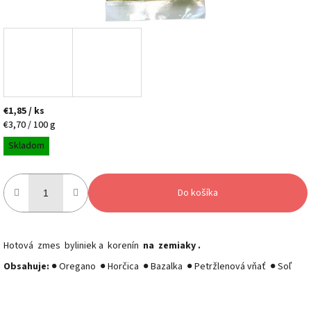
€1,85
/ ks
Jednotková
€3,70 / 100 g
cena:
Skladom
Do košíka
Hotová
zmes
byliniek a
korenín
na
zemiaky
.
Obsahuje:
● Oregano
● Horčica
● Bazalka
● Petržlenová vňať
● Soľ