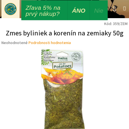
Prejsť
Zľava 5% na
Nák
Hľadať
M
Prihláseni
na
ÁNO
Nie
prvý nákup?
obsah
koší
Kód:
359/ZEM
Zmes byliniek a korenín na zemiaky 50g
Priemerné
Neohodnotené
Podrobnosti hodnotenia
hodnotenie
produktu
je
0,0
z
5
hviezdičiek.