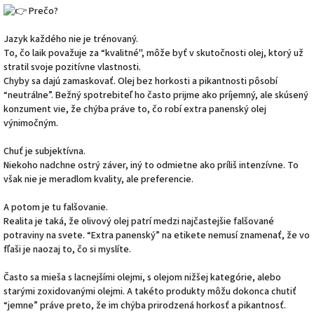
Prečo?
Jazyk každého nie je trénovaný.
To, čo laik považuje za “kvalitné", môže byť v skutočnosti olej, ktorý už
stratil svoje pozitívne vlastnosti.
Chyby sa dajú zamaskovať. Olej bez horkosti a pikantnosti pôsobí
“neutrálne”. Bežný spotrebiteľ ho často prijme ako príjemný, ale skúsený
konzument vie, že chýba práve to, čo robí extra panenský olej
výnimočným.
Chuť je subjektívna.
Niekoho nadchne ostrý záver, iný to odmietne ako príliš intenzívne. To
však nie je meradlom kvality, ale preferencie.
A potom je tu falšovanie.
Realita je taká, že olivový olej patrí medzi najčastejšie falšované
potraviny na svete. “Extra panenský” na etikete nemusí znamenať, že vo
fľaši je naozaj to, čo si myslíte.
Často sa mieša s lacnejšími olejmi, s olejom nižšej kategórie, alebo
starými zoxidovanými olejmi. A takéto produkty môžu dokonca chutiť
“jemne” práve preto, že im chýba prirodzená horkosť a pikantnosť.