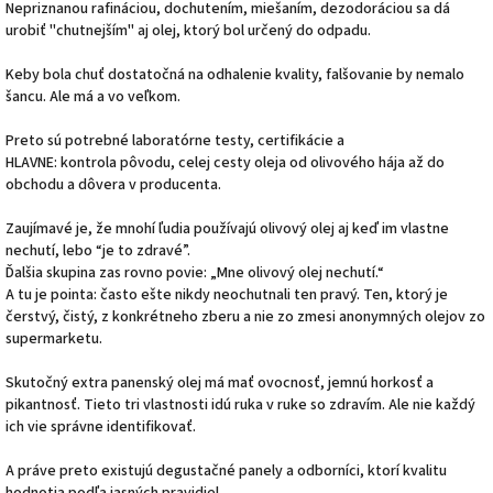
Nepriznanou rafináciou, dochutením, miešaním, dezodoráciou sa dá
urobiť "chutnejším" aj olej, ktorý bol určený do odpadu.
Keby bola chuť dostatočná na odhalenie kvality, falšovanie by nemalo
šancu. Ale má a vo veľkom.
Preto sú potrebné laboratórne testy, certifikácie a
HLAVNE: kontrola pôvodu, celej cesty oleja od olivového hája až do
obchodu a dôvera v producenta.
Zaujímavé je, že mnohí ľudia používajú olivový olej aj keď im vlastne
nechutí, lebo “je to zdravé”.
Ďalšia skupina zas rovno povie: „Mne olivový olej nechutí.“
A tu je pointa: často ešte nikdy neochutnali ten pravý. Ten, ktorý je
čerstvý, čistý, z konkrétneho zberu a nie zo zmesi anonymných olejov zo
supermarketu.
Skutočný extra panenský olej má mať ovocnosť, jemnú horkosť a
pikantnosť. Tieto tri vlastnosti idú ruka v ruke so zdravím. Ale nie každý
ich vie správne identifikovať.
A práve preto existujú degustačné panely a odborníci, ktorí kvalitu