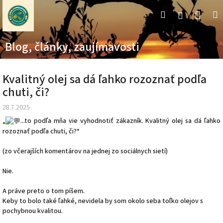
Prejsť
Nák
Hľadať
M
Prihláseni
na
obsah
koší
Blog, články, zaujímavosti
Kvalitný olej sa dá ľahko rozoznať podľa
chuti, či?
28.7.2025
„
...to podľa mňa vie vyhodnotiť zákazník. Kvalitný olej sa dá ľahko
rozoznať podľa chuti, či?“
(zo včerajších komentárov na jednej zo sociálnych sietí)
Nie.
A práve preto o tom píšem.
Keby to bolo také ľahké, nevidela by som okolo seba toľko olejov s
pochybnou kvalitou.