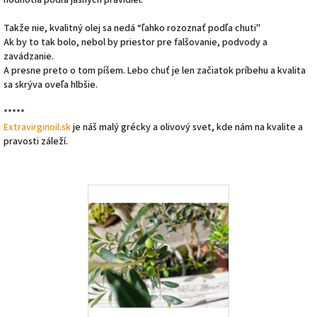
hodnotia podľa jasných pravidiel.
Takže nie, kvalitný olej sa nedá “ľahko rozoznať podľa chuti"
Ak by to tak bolo, nebol by priestor pre falšovanie, podvody a
zavádzanie.
A presne preto o tom píšem. Lebo chuť je len začiatok príbehu a kvalita
sa skrýva oveľa hlbšie.
*****
Extravirginoil.sk
je náš malý grécky a olivový svet, kde nám na kvalite a
pravosti záleží.