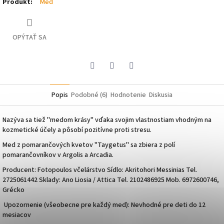
Produkt
:
Med
OPÝTAŤ SA
Pinterest
Facebook
Twitter
Popis
Podobné (6)
Hodnotenie
Diskusia
Nazýva sa tiež "medom krásy" vďaka svojim vlastnostiam vhodným na
kozmetické účely a pôsobí pozitívne proti stresu.
Med z pomarančových kvetov "Taygetus" sa zbiera z polí
pomarančovníkov v Argolis a Arcadia.
Producent:
Fotopoulos včelárstvo Sídlo: Akritohori Messinias Tel.
2725061442 Sklady: Ano Liosia / Attica Tel. 2102486925 Mob. 6972600746,
Grécko
Upozornenie (všeobecne pre každý med): Nevhodné pre deti do 12
mesiacov