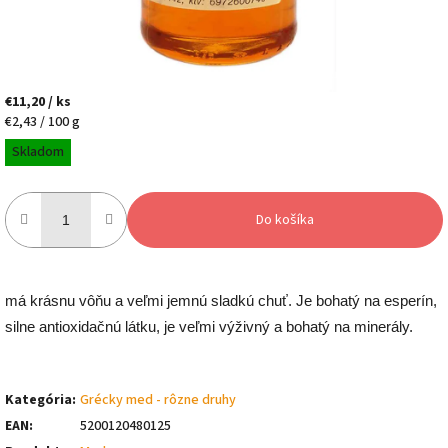
€11,20
/ ks
Jednotková
€2,43 / 100 g
cena:
Skladom
Do košíka
má krásnu vôňu a veľmi jemnú sladkú chuť. Je bohatý na esperín,
silne antioxidačnú látku, je veľmi výživný a bohatý na minerály.
Kategória
:
Grécky med - rôzne druhy
EAN
:
5200120480125