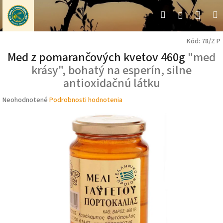
Prejsť
Nák
Hľadať
M
Prihláseni
na
obsah
koší
Kód:
78/Z P
Med z pomarančových kvetov 460g
"med
krásy", bohatý na esperín, silne
antioxidačnú látku
Priemerné
Neohodnotené
Podrobnosti hodnotenia
hodnotenie
produktu
je
0,0
z
5
hviezdičiek.