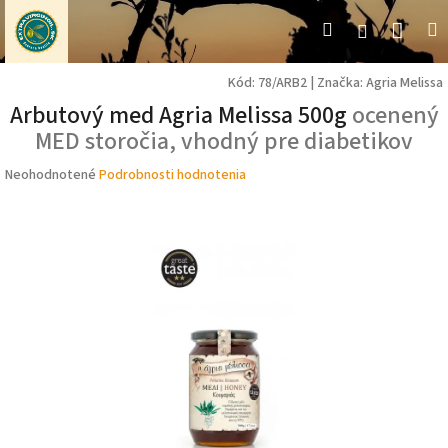
Prejsť
Nák
Hľadať
M
Prihláseni
na
obsah
koší
Kód:
78/ARB2
|
Značka:
Agria Melissa
Arbutový med Agria Melissa 500g
ocenený
MED storočia, vhodný pre diabetikov
Priemerné
Neohodnotené
Podrobnosti hodnotenia
hodnotenie
produktu
je
0,0
z
5
hviezdičiek.