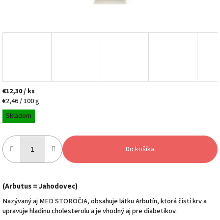
€12,30
/ ks
Jednotková
€2,46 / 100 g
cena:
Skladom
Do košíka
(Arbutus = Jahodovec)
Nazývaný aj MED STOROČIA, obsahuje látku Arbutín, ktorá čistí krv a
upravuje hladinu cholesterolu a je vhodný aj pre diabetikov.