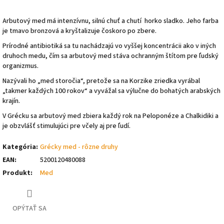
Arbutový med má intenzívnu, silnú chuť a chutí horko sladko. Jeho farba
je tmavo bronzová a kryštalizuje čoskoro po zbere.
Prírodné antibiotiká sa tu nachádzajú vo vyššej koncentrácii ako v iných
druhoch medu, čím sa arbutový med stáva ochranným štítom pre ľudský
organizmus.
Nazývali ho „med storočia“, pretože sa na Korzike zriedka vyrábal
„takmer každých 100 rokov“ a vyvážal sa výlučne do bohatých arabských
krajín.
V Grécku sa arbutový med zbiera každý rok na Peloponéze a Chalkidiki a
je obzvlášť stimulujúci pre včely aj pre ľudí.
Kategória
:
Grécky med - rôzne druhy
EAN
:
5200120480088
Produkt
:
Med
OPÝTAŤ SA