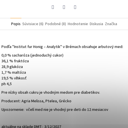
Pinterest
Facebook
Twitter
Popis
Súvisiace (6)
Podobné (8)
Hodnotenie
Diskusia
Značka
Podľa "Institut fur Honig – Analytik" v Brémach obsahuje arbutový med:
0,0 % sacharóza (jednoduchý cukor)
36,1 % fruktóza
28,9 glukóza
1,7 % maltóza
19,5 % vlhkosť
ph 4,5
Pre nízky obsah cukru je vhodným medom pre diabetikov.
Producent:
Agria Melissa, Ptelea, Grécko
Upozornenie: včelí med nie je vhodný pre deti do 12 mesiacov
aktuálne na sklade DMT: 3/12/2027