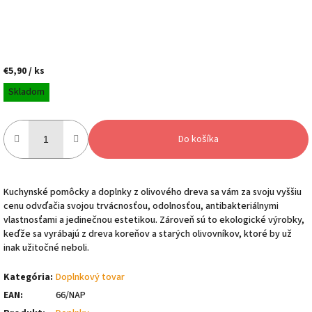
€5,90
/ ks
Jednotková
Skladom
cena:
Do košíka
Kuchynské pomôcky a doplnky z olivového dreva sa vám za svoju vyššiu
cenu odvďačia svojou trvácnosťou, odolnosťou, antibakteriálnymi
vlastnosťami a jedinečnou estetikou. Zároveň sú to ekologické výrobky,
keďže sa vyrábajú z dreva koreňov a starých olivovníkov, ktoré by už
inak užitočné neboli.
Kategória
:
Doplnkový tovar
EAN
:
66/NAP