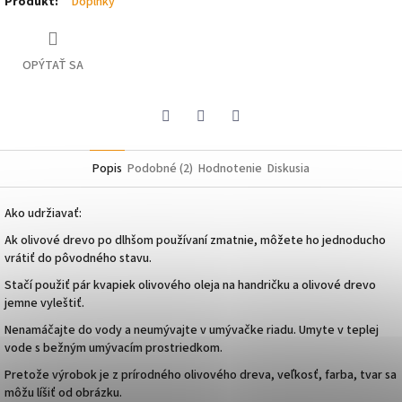
Produkt
:
Doplnky
OPÝTAŤ SA
Pinterest
Facebook
Twitter
Popis
Podobné (2)
Hodnotenie
Diskusia
Ako udržiavať:
Ak olivové drevo po dlhšom používaní zmatnie, môžete ho jednoducho
vrátiť do pôvodného stavu.
Stačí použiť pár kvapiek olivového oleja na handričku a olivové drevo
jemne vyleštiť.
Nenamáčajte do vody a neumývajte v umývačke riadu. Umyte v teplej
vode s bežným umývacím prostriedkom.
Pretože výrobok je z prírodného olivového dreva, veľkosť, farba, tvar sa
môžu líšiť od obrázku.