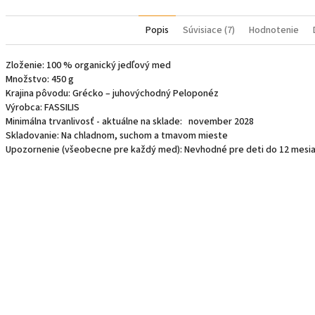
Popis
Súvisiace (7)
Hodnotenie
Zloženie: 100 % organický jedľový med
Množstvo: 450 g
Krajina pôvodu: Grécko – juhovýchodný Peloponéz
Výrobca: FASSILIS
Minimálna trvanlivosť - aktuálne na sklade: november 2028
Skladovanie: Na chladnom, suchom a tmavom mieste
Upozornenie (všeobecne pre každý med): Nevhodné pre deti do 12 mesi