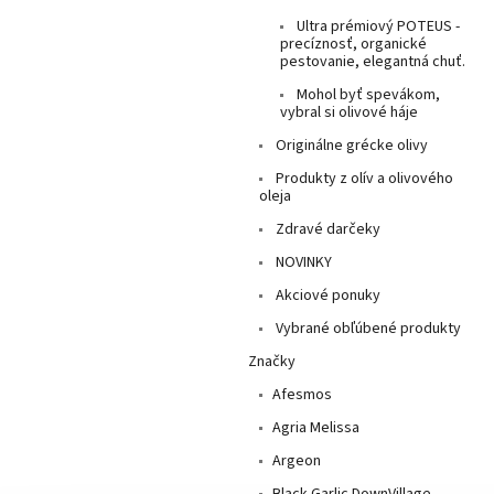
Ultra prémiový POTEUS -
precíznosť, organické
pestovanie, elegantná chuť.
Mohol byť spevákom,
vybral si olivové háje
Originálne grécke olivy
Produkty z olív a olivového
oleja
Zdravé darčeky
NOVINKY
Akciové ponuky
Vybrané obľúbené produkty
Značky
Afesmos
Agria Melissa
Argeon
Black Garlic DownVillage