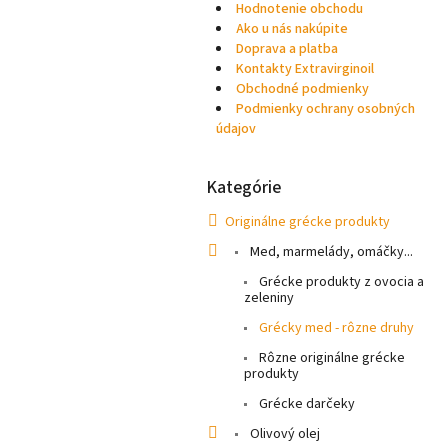
Hodnotenie obchodu
Ako u nás nakúpite
Doprava a platba
Kontakty Extravirginoil
Obchodné podmienky
Podmienky ochrany osobných
údajov
Kategórie
Preskočiť
kategórie
Originálne grécke produkty
Med, marmelády, omáčky...
Grécke produkty z ovocia a
zeleniny
Grécky med - rôzne druhy
Rôzne originálne grécke
produkty
Grécke darčeky
Olivový olej