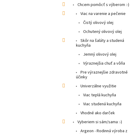
Chcem pomôcť s výberom :-)
Viac na varenie a pečenie
Čistý olivový olej
Ochutený olivový olej
Skôr na šaláty a studená
kuchyňa
Jemný olivový olej
Výraznejšia chuť a vôňa
Pre výraznejšie zdravotné
účinky
Univerzálne využitie
Viac teplá kuchyňa
Viac studená kuchyňa
Vhodné ako darček
Vyberiem si sám/sama :-)
Argeon - Rodinná výroba z