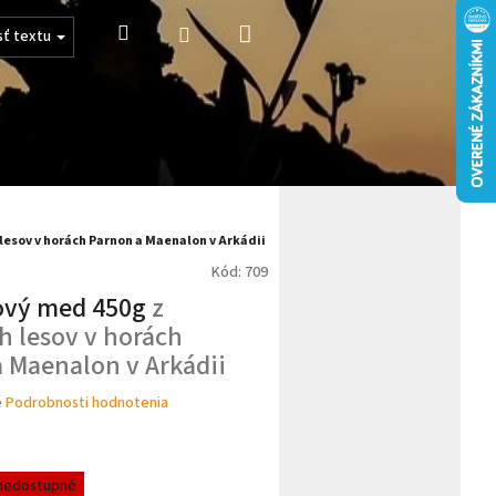
Nákupný
Hľadať
Prihlásenie
sť textu
košík
 lesov v horách Parnon a Maenalon v Arkádii
Kód:
709
ľový med 450g
z
h lesov v horách
 Maenalon v Arkádii
é
Podrobnosti hodnotenia
nedostupné