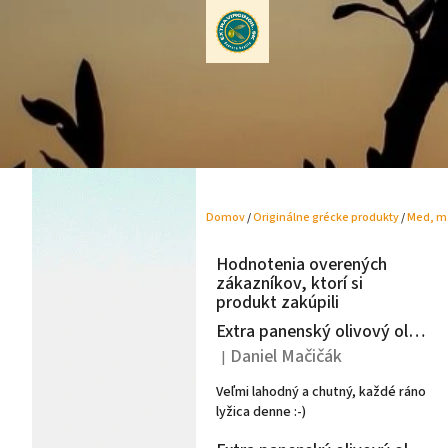
Prejsť
na
obsah
Domov
/
Originálne grécke produkty
/
Med, m
B
o
Hodnotenia overených
č
zákazníkov, ktorí si
n
produkt zakúpili
ý
Extra panenský olivový olej Argeon 1L - Peloponéz
p
Daniel Mačičák
|
a
Hodnotenie produktu je 5 z 5 hviezdiči
n
Veľmi lahodný a chutný, každé ráno
e
lyžica denne :-)
l