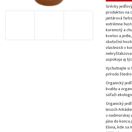
Rodinná výroba v oblasti Mykény
z
Grécky jedľový
5
ek.
produktov na 
hviezdičiek.
jantárová farb
extrémne hustá
korenistý a ch
kvetov a jedle
o
skutočnú hosti
vlastnosti v k
ek.
nekryštalizov
uspokoja aj tý
Vychutnajte si
príroda štedro
Organický jedľ
kvalitu a orga
súťaži ekologi
Organický jedľ
lesoch Arkádie
v nadmorskej 
júna do konca j
Elona, ​​kde sa