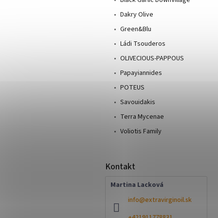
Dakry Olive
Green&Blu
Ládi Tsouderos
OLIVECIOUS-PAPPOUS
Papayiannides
POTEUS
Savouidakis
Terra Mycenae
Voliotis Family
Kontakt
Martina Lacková
info
@
extravirginoil.sk
+421911778831