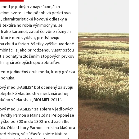
 med je jedným z najvzácnejších
celom svete. Jeho pôsobivá perleťovo-
a, charakteristické kovové odlesky a
 textúra ho robia výnimočným. Je
utí ako karamel, zatiaľ čo vône rôznych
, ktoré med vydáva, predstavujú
rganický (BIO), s oceneniami
nu chutí a farieb. Všetky vyššie uvedené
ombinácii s jeho prirodzenou vlastnosťou
ať a bohatým zložením stopových prvkov
ch najnáročnejších spotrebiteľov.
 tento jedinečný druh medu, ktorý grécka
 ponúka.
ový med „FASILIS“ bol ocenený za svoju
noleptické vlastnosti v medzinárodnej
ckého včelárstva „BIOLMIEL 2011“.
ový med „FASILIS“ sa zbiera v jedľových
 (vrchy Parnon a Mainalo) na Peloponéze
výške od 800 m do 1300 m od začiatku
úla. Oblasť hory Parnon a roklina kláštora
 med zbiera, sú súčasťou siete Natura