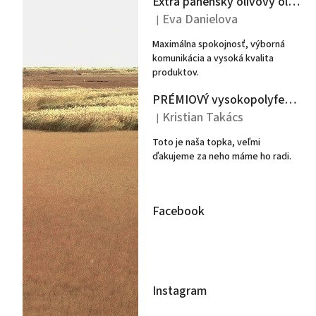
Extra panenský olivový olej Argeon 3L - Peloponéz
Eva Danielova
|
Hodnotenie produktu je 5 z 5 hviezdiči
Maximálna spokojnosť, výborná
komunikácia a vysoká kvalita
produktov.
PRÉMIOVÝ vysokopolyfenolový extra panenský olivový olej POTEUS 500ml- PLECHOVKA
Kristian Takács
|
Hodnotenie produktu je 5 z 5 hviezdiči
Toto je naša topka, veľmi
ďakujeme za neho máme ho radi.
Facebook
Instagram