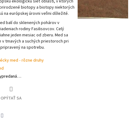
rópsku ekologickú sieť oblastí, v ktorých
prirodzené biotopy a biotopy niektorých
sú na európskej úrovni veľmi dôležité.
ed balí do sklenených pohárov v
adeniach rodiny Fasilisovcov. Celý
iahne jeden mesiac od zberu. Med sa
 v tmavých a suchých priestoroch pri
, pripravený na spotrebu.
écky med - rôzne druhy
ed
 vypredaná…
OPÝTAŤ SA
book
Twitter