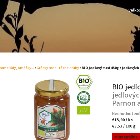
Veľko
armelády, omáčky...
/
Grécky med - rôzne druhy
/
BIO jedľový med 450g
z jedľových
BIO jed
jedľovýc
Parnon a
Rodinná výroba z Argolidy (Grécko)
Priemerné
Neohodnoten
ek.
hodnotenie
€15,90
/ ks
produktu
Jednotková
€3,53 / 100 g
je
cena:
Momentálne 
0,0