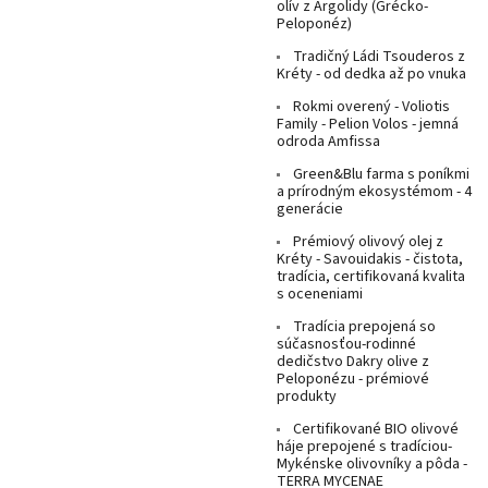
olív z Argolidy (Grécko-
Peloponéz)
Tradičný Ládi Tsouderos z
Kréty - od dedka až po vnuka
Rokmi overený - Voliotis
Family - Pelion Volos - jemná
odroda Amfissa
Green&Blu farma s poníkmi
a prírodným ekosystémom - 4
generácie
Prémiový olivový olej z
Kréty - Savouidakis - čistota,
tradícia, certifikovaná kvalita
s oceneniami
Tradícia prepojená so
súčasnosťou-rodinné
dedičstvo Dakry olive z
Peloponézu - prémiové
produkty
Certifikované BIO olivové
háje prepojené s tradíciou-
Mykénske olivovníky a pôda -
TERRA MYCENAE