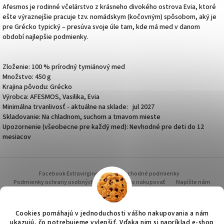
Afesmos je rodinné včelárstvo z krásneho divokého ostrova
Evia
, ktoré
ešte výraznejšie pracuje tzv. nomádskym (kočovným) spôsobom, aký je
pre Grécko typický – presúva svoje úle tam, kde má med v danom
období najlepšie podmienky.
Zloženie: 100 % prírodný tymiánový med
Množstvo: 450 g
Krajina pôvodu: Grécko
Výrobca: AFESMOS, Vasilika, Evia
Minimálna trvanlivosť - aktuálne na sklade: jul 2027
Skladovanie: Na chladnom, suchom a tmavom mieste
Upozornenie (všeobecne pre každý med): Nevhodné pre deti do 12
mesiacov
Z
á
Facebook Extravirginoil.sk
Obchodné podmienky
p
Podmienky ochrany osobných údajov
Ako nakupovať
Napíšte nám
Grécko - cestou i necestou
Doprava a platba
Hodnotenie obchodu
ä
O NÁS - prečo práve Grécko
t
Cookies pomáhajú v jednoduchosti vášho nakupovania a nám
i
ukazujú, čo potrebujeme vylepšiť. Vďaka nim si napríklad e-shop