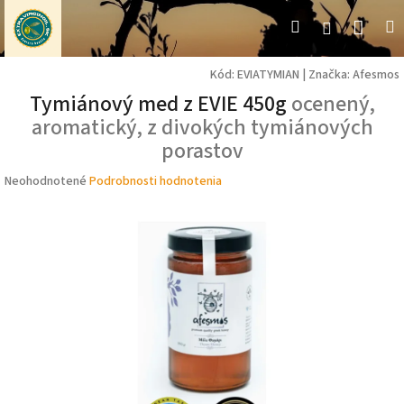
Prejsť
Nák
Hľadať
M
Prihláseni
na
obsah
koší
Kód:
EVIATYMIAN
|
Značka:
Afesmos
Tymiánový med z EVIE 450g
ocenený,
aromatický, z divokých tymiánových
porastov
Priemerné
Neohodnotené
Podrobnosti hodnotenia
hodnotenie
produktu
je
0,0
z
5
hviezdičiek.