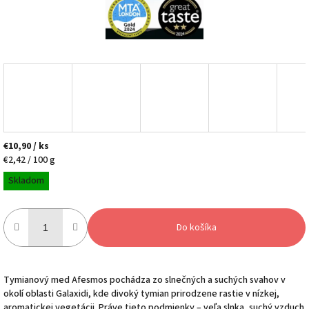
€10,90
/ ks
Jednotková
€2,42 / 100 g
cena:
Skladom
Do košíka
Tymianový med Afesmos pochádza zo slnečných a suchých svahov v
okolí oblasti
Galaxidi
, kde divoký tymian prirodzene rastie v nízkej,
aromatickej vegetácii. Práve tieto podmienky – veľa slnka, suchý vzduch