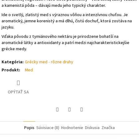
a kamenistá pôda – dávajú medu jeho typický charakter.
Ide o svetlý, zlatistý med s výraznou vôňou a intenzívnou chuťou. Je
aromatický, jemne korenistý a má dlhú, čistú dochuť, ktorá zostáva na
jazyku.
Vďaka pôvodu z tymiánového nektáru je prirodzene bohatší na
aromatické látky a antioxidanty a patrí medzi najcharakteristickejšie
grécke medy.
Kategória
:
Grécky med - rôzne druhy
Produkt
:
Med
OPÝTAŤ SA
Pinterest
Facebook
Twitter
Popis
Súvisiace (8)
Hodnotenie
Diskusia
Značka