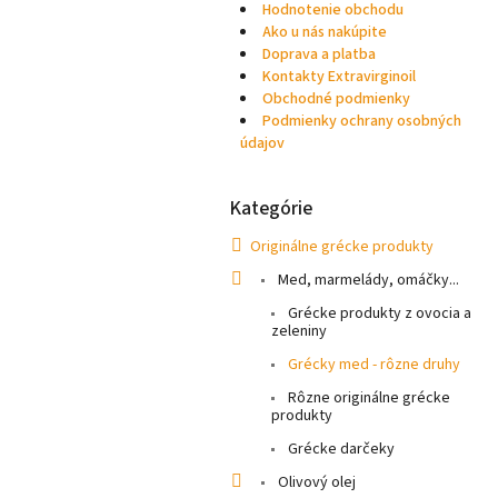
Hodnotenie obchodu
Ako u nás nakúpite
Doprava a platba
Kontakty Extravirginoil
Obchodné podmienky
Podmienky ochrany osobných
údajov
Kategórie
Preskočiť
kategórie
Originálne grécke produkty
Med, marmelády, omáčky...
Grécke produkty z ovocia a
zeleniny
Grécky med - rôzne druhy
Rôzne originálne grécke
produkty
Grécke darčeky
Olivový olej