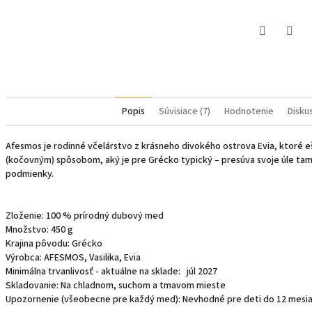
Pinterest
Face
Popis
Súvisiace (7)
Hodnotenie
Disku
Afesmos je rodinné včelárstvo z krásneho divokého ostrova
Evia
, ktoré 
(kočovným) spôsobom, aký je pre Grécko typický – presúva svoje úle ta
podmienky.
Zloženie: 100 % prírodný dubový med
Množstvo: 450 g
Krajina pôvodu: Grécko
Výrobca: AFESMOS, Vasilika, Evia
Minimálna trvanlivosť - aktuálne na sklade: júl 2027
Skladovanie: Na chladnom, suchom a tmavom mieste
Upozornenie (všeobecne pre každý med): Nevhodné pre deti do 12 mesi