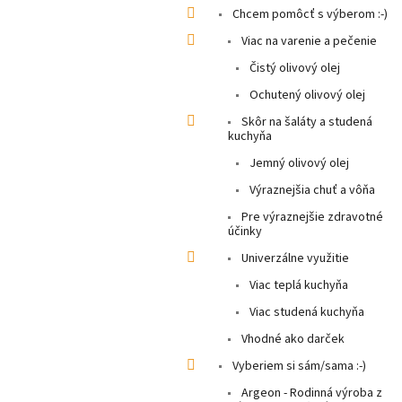
Chcem pomôcť s výberom :-)
Viac na varenie a pečenie
Čistý olivový olej
Ochutený olivový olej
Skôr na šaláty a studená
kuchyňa
Jemný olivový olej
Výraznejšia chuť a vôňa
Pre výraznejšie zdravotné
účinky
Univerzálne využitie
Viac teplá kuchyňa
Viac studená kuchyňa
Vhodné ako darček
Vyberiem si sám/sama :-)
Argeon - Rodinná výroba z