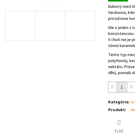
Rodinná výroba v oblasti Mykény
z
Dubový med Af
5
ek.
Vardousia
, kde
hviezdičiek.
prirodzene ho
Ide o jeden z 
konzistenciou 
V chuti nie je 
o
tónmi karamel
ek.
Tento typ medu
polyfenoly, ke
nektáru. Práve
dlhú, pomalú d
Kategória
:
Gr
Produkt
:
M
TLAČ