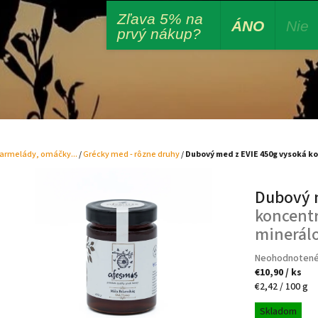
Zľava 5% na
Veľko
ÁNO
Nie
prvý nákup?
armelády, omáčky...
/
Grécky med - rôzne druhy
/
Dubový med z EVIE 450g
vysoká ko
Dubový 
koncentr
minerál
Rodinná výroba z Argolidy (Grécko)
Priemerné
Neohodnoten
ek.
hodnotenie
€10,90
/ ks
produktu
Jednotková
€2,42 / 100 g
je
cena:
Skladom
0,0