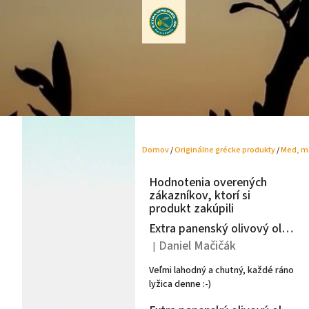
Prejsť
na
obsah
Domov
/
Originálne grécke produkty
/
Med, m
B
o
Hodnotenia overených
č
zákazníkov, ktorí si
n
produkt zakúpili
ý
Extra panenský olivový olej Argeon 1L - Peloponéz
p
Daniel Mačičák
|
a
Hodnotenie produktu je 5 z 5 hviezdiči
n
Veľmi lahodný a chutný, každé ráno
e
lyžica denne :-)
l