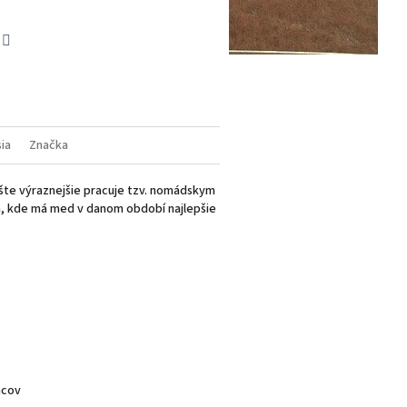
book
Twitter
sia
Značka
ešte výraznejšie pracuje tzv. nomádskym
m, kde má med v danom období najlepšie
acov