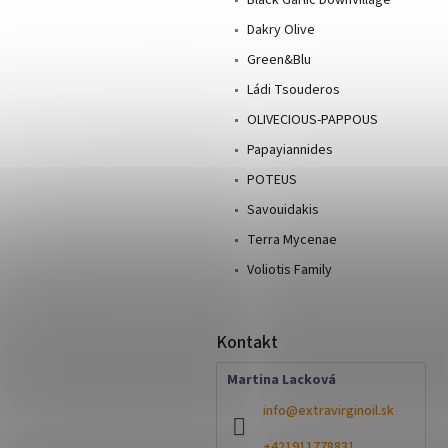
Dakry Olive
Green&Blu
Ládi Tsouderos
OLIVECIOUS-PAPPOUS
Papayiannides
POTEUS
Savouidakis
Terra Mycenae
Voliotis Family
Kontakt
Martina Lacková
info
@
extravirginoil.sk
+421911778831