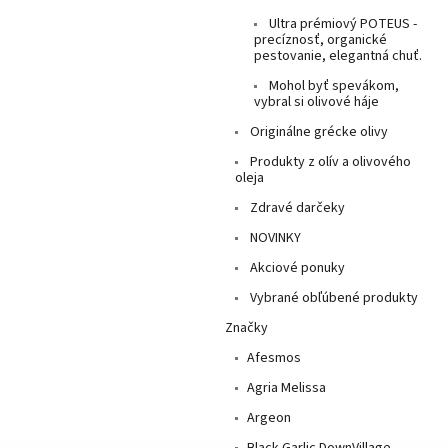
Ultra prémiový POTEUS -
precíznosť, organické
pestovanie, elegantná chuť.
Mohol byť spevákom,
vybral si olivové háje
Originálne grécke olivy
Produkty z olív a olivového
oleja
Zdravé darčeky
NOVINKY
Akciové ponuky
Vybrané obľúbené produkty
Značky
Afesmos
Agria Melissa
Argeon
Black Garlic DownVillage