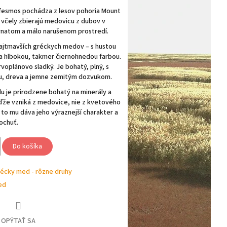
esmos pochádza z lesov pohoria
Mount
 včely zbierajú medovicu z dubov v
rnatom a málo narušenom prostredí.
najtmavších gréckych medov – s hustou
a hlbokou, takmer čiernohnedou farbou.
prvoplánovo sladký. Je bohatý, plný, s
rganický (BIO), s oceneniami
u, dreva a jemne zemitým dozvukom.
 je prirodzene bohatý na minerály a
ďže vzniká z medovice, nie z kvetového
 to mu dáva jeho výraznejší charakter a
ochuť.
Do košíka
écky med - rôzne druhy
ed
OPÝTAŤ SA