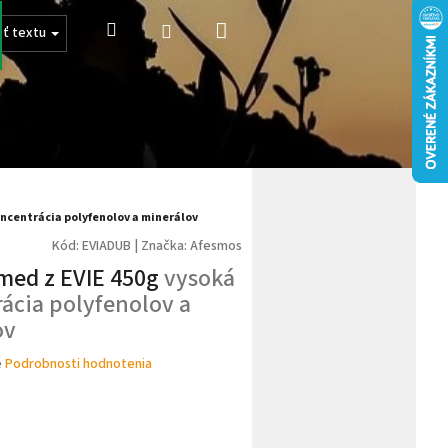
Nákupný
Hľadať
Prihlásenie
sť textu
košík
ncentrácia polyfenolov a minerálov
Kód:
EVIADUB
|
Značka:
Afesmos
med z EVIE 450g
vysoká
ácia polyfenolov a
ov
é
Podrobnosti hodnotenia