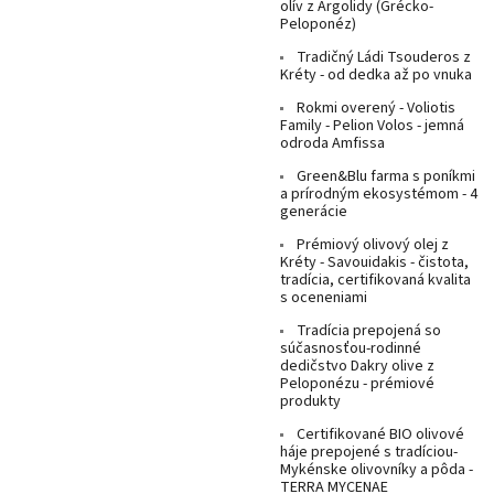
olív z Argolidy (Grécko-
Peloponéz)
Tradičný Ládi Tsouderos z
Kréty - od dedka až po vnuka
Rokmi overený - Voliotis
Family - Pelion Volos - jemná
odroda Amfissa
Green&Blu farma s poníkmi
a prírodným ekosystémom - 4
generácie
Prémiový olivový olej z
Kréty - Savouidakis - čistota,
tradícia, certifikovaná kvalita
s oceneniami
Tradícia prepojená so
súčasnosťou-rodinné
dedičstvo Dakry olive z
Peloponézu - prémiové
produkty
Certifikované BIO olivové
háje prepojené s tradíciou-
Mykénske olivovníky a pôda -
TERRA MYCENAE