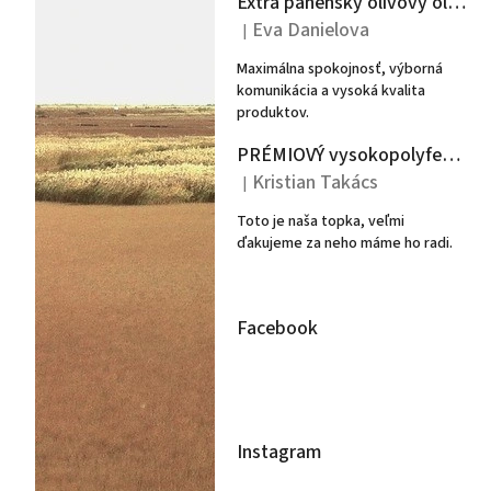
Extra panenský olivový olej Argeon 3L - Peloponéz
Eva Danielova
|
Hodnotenie produktu je 5 z 5 hviezdiči
Maximálna spokojnosť, výborná
komunikácia a vysoká kvalita
produktov.
PRÉMIOVÝ vysokopolyfenolový extra panenský olivový olej POTEUS 500ml- PLECHOVKA
Kristian Takács
|
Hodnotenie produktu je 5 z 5 hviezdiči
Toto je naša topka, veľmi
ďakujeme za neho máme ho radi.
Facebook
Instagram