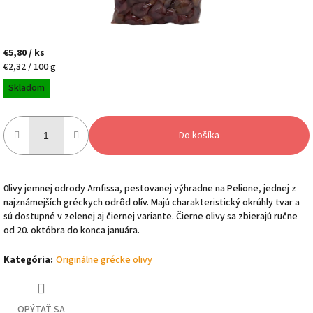
€5,80
/ ks
Jednotková
€2,32 / 100 g
cena:
Skladom
Do košíka
0livy jemnej odrody Amfissa, pestovanej výhradne na Pelione, jednej z
najznámejších gréckych odrôd olív. Majú charakteristický okrúhly tvar a
sú dostupné v zelenej aj čiernej variante.
Čierne olivy sa zbierajú ručne
od 20. októbra do konca januára.
Kategória
:
Originálne grécke olivy
OPÝTAŤ SA