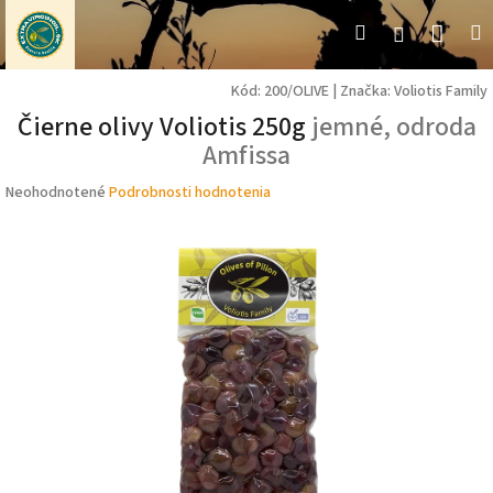
Prejsť
Nák
Hľadať
M
Prihláseni
na
obsah
koší
Kód:
200/OLIVE
|
Značka:
Voliotis Family
Čierne olivy Voliotis 250g
jemné, odroda
Amfissa
Priemerné
Neohodnotené
Podrobnosti hodnotenia
hodnotenie
produktu
je
0,0
z
5
hviezdičiek.