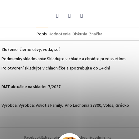
Pinterest
Facebook
Twitter
Popis
Hodnotenie
Diskusia
Značka
Zloženie: čierne olivy, voda, soľ
Podmienky skladovania: Skladujte v chlade a chráňte pred svetlom.
Po otvorení skladujte v chladničke a spotrebujte do 14 dní
DMT aktuálne na sklade: 7/2027
Výrobca: Výrobca: Voliotis Family, Ano Lechonia 37300, Volos, Grécko
Z
á
Facebook Extravirginoil.sk
Obchodné podmienky