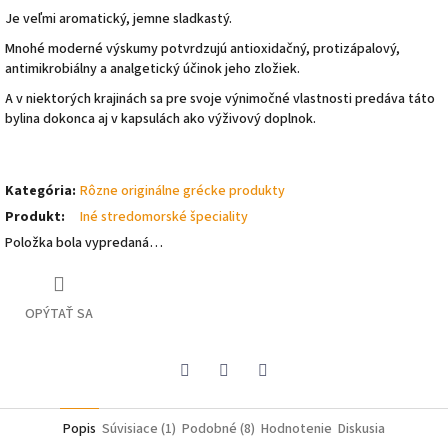
Je veľmi aromatický, jemne sladkastý.
Mnohé moderné výskumy potvrdzujú antioxidačný, protizápalový,
antimikrobiálny a analgetický účinok jeho zložiek.
A v niektorých krajinách sa pre svoje výnimočné vlastnosti predáva táto
bylina dokonca aj v kapsulách ako výživový doplnok.
Kategória
:
Rôzne originálne grécke produkty
Produkt
:
Iné stredomorské špeciality
Položka bola vypredaná…
OPÝTAŤ SA
Pinterest
Facebook
Twitter
Popis
Súvisiace (1)
Podobné (8)
Hodnotenie
Diskusia