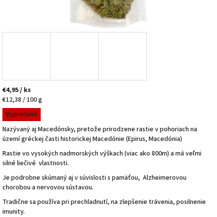
€4,95
/ ks
Jednotková
€12,38 / 100 g
cena:
Vypredané
Nazývaný aj Macedónsky, pretože prirodzene rastie v pohoriach na
území gréckej časti historickej Macedónie (Epirus, Macedónia)
Rastie vo vysokých nadmorských výškach (viac ako 800m) a má veľmi
silné liečivé vlastnosti.
Je podrobne skúmaný aj v súvislosti s pamäťou, Alzheimerovou
chorobou a nervovou sústavou.
Tradične sa používa pri prechladnutí, na zlepšenie trávenia, posilnenie
imunity.