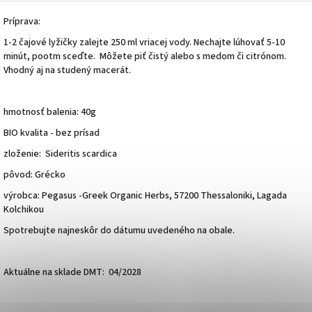
Príprava:
1-2 čajové lyžičky zalejte 250 ml vriacej vody. Nechajte lúhovať 5-10
minút, pootm sceďte. Môžete piť čistý alebo s medom či citrónom.
Vhodný aj na studený macerát.
hmotnosť balenia: 40g
BIO kvalita - bez prísad
zloženie: Sideritis scardica
pôvod: Grécko
výrobca: Pegasus -Greek Organic Herbs, 57200 Thessaloniki, Lagada
Kolchikou
Spotrebujte najneskôr do dátumu uvedeného na obale.
Aktuálne na sklade DMT: 04/2028