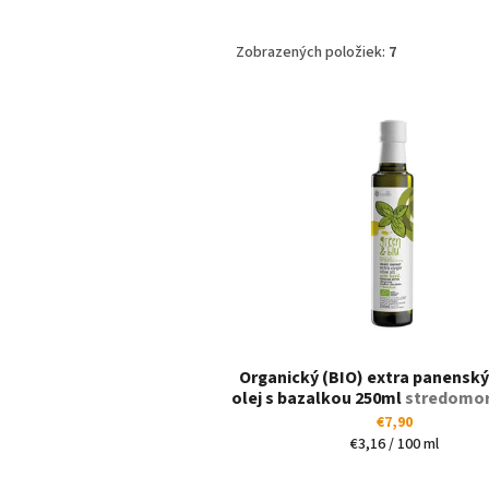
Zobrazených položiek:
7
V
ý
p
i
s
p
r
o
d
u
k
t
Organický (BIO) extra panenský
o
olej s bazalkou 250ml
stredomor
v
a vôňa
€7,90
Jednotková
€3,16 / 100 ml
cena: