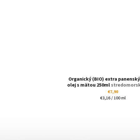
Organický (BIO) extra panenský
olej s mätou 250ml
stredomorsk
vôňa
€7,90
Jednotková
€3,16 / 100 ml
cena: