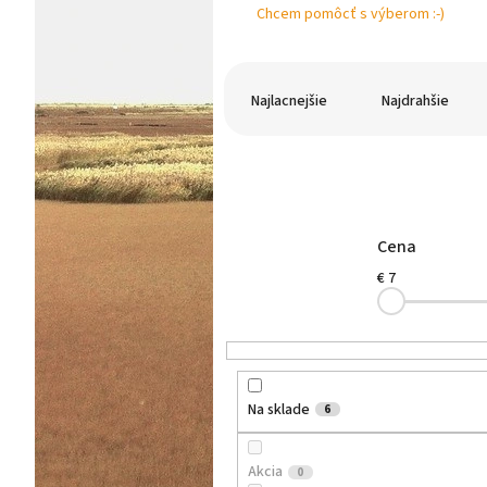
Chcem pomôcť s výberom :-)
R
a
Najlacnejšie
Najdrahšie
d
e
n
i
e
p
Cena
r
€
7
o
d
u
k
t
o
Na sklade
6
v
Akcia
0