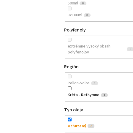
500ml
0
3x100ml
0
Polyfenoly
extrémne vysoký obsah
0
polyfenolov
Región
Pelion-Volos
0
Kréta - Rethymno
1
Typ oleja
ochutený
7