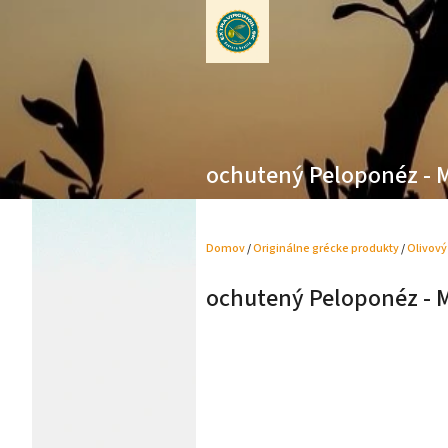
Prejsť
na
obsah
ochutený Peloponéz - M
Domov
/
Originálne grécke produkty
/
Olivový
ochutený Peloponéz - M