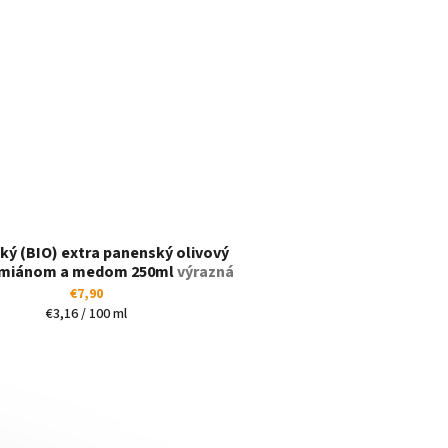
ký (BIO) extra panenský olivový
tymiánom a medom 250ml
výrazná
vôňa a chuť
€7,90
Jednotková
€3,16 / 100 ml
cena: