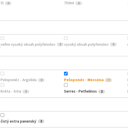
5l
750ml
0
0
veľmi vysoký obsah polyfenolov
vysoký obsah polyfenolov
0
0
Peloponéz - Argolida
Peloponéz - Messinia
0
7
Kréta - Sitia
Serres - Pethelinos
0
2
čistý extra panenský
2