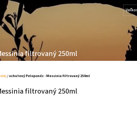
Veľko
essinia filtrovaný 250ml
 olej
/
ochutený Peloponéz - Messinia filtrovaný 250ml
essinia filtrovaný 250ml