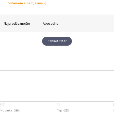
Vyberiem si sám/sama :-)
Najpredávanejšie
Abecedne
Zavrieť filter
Novinka
Tip
0
0