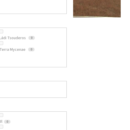
Ládi Tsouderos
0
Terra Mycenae
0
3l
0