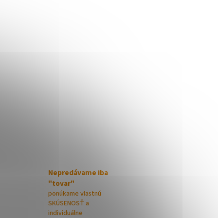
Nepredávame iba
"tovar"
ponúkame vlastnú
SKÚSENOSŤ a
individuálne