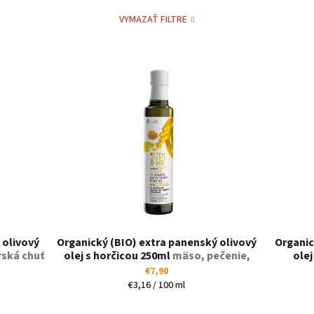
VYMAZAŤ FILTRE
 olivový
Organický (BIO) extra panenský olivový
Organic
ská chuť
olej s horčicou 250ml
mäso, pečenie,
olej
grilovanie
€7,90
Jednotková
€3,16 / 100 ml
cena: