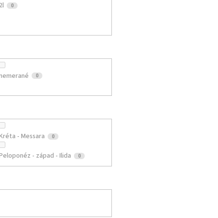
2l
0
nemerané
0
Kréta - Messara
0
Peloponéz - západ - Ilida
0