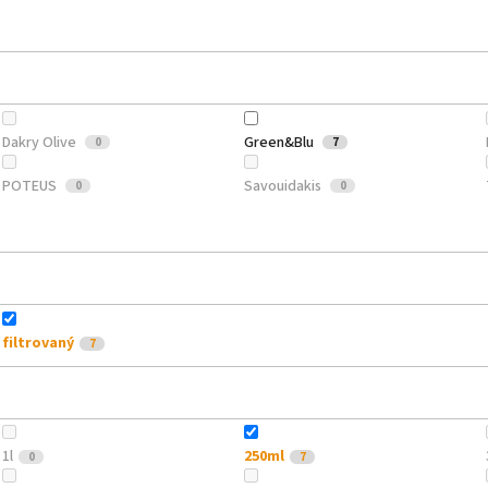
Dakry Olive
Green&Blu
0
7
POTEUS
Savouidakis
0
0
filtrovaný
7
1l
250ml
0
7