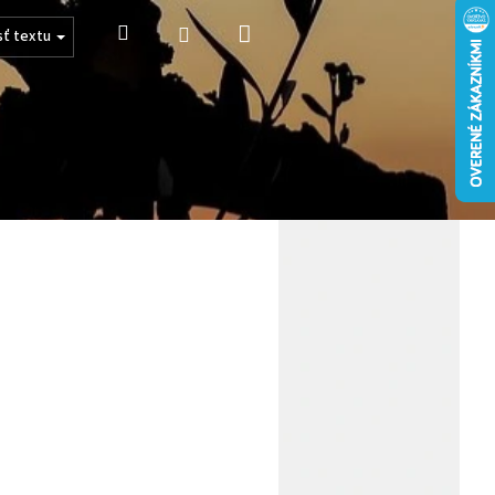
Nákupný
Hľadať
Prihlásenie
sť textu
košík