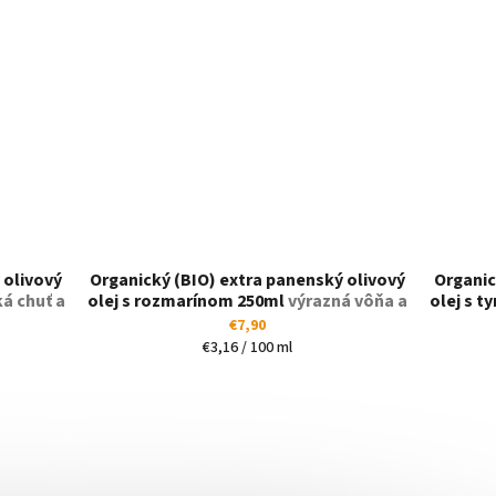
 olivový
Organický (BIO) extra panenský olivový
Organic
á chuť a
olej s rozmarínom 250ml
výrazná vôňa a
olej s 
chuť
€7,90
Jednotková
€3,16 / 100 ml
cena: