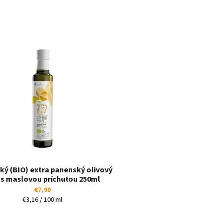
ký (BIO) extra panenský olivový
 s maslovou príchuťou 250ml
vegánsky
€7,90
Jednotková
€3,16 / 100 ml
cena: