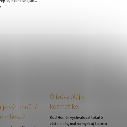
ejšie, intenzívnejšie...
...
Olivový olej v
kozmetike.
 je výnimočné
ie mlieko?
Keď Homér vychvaľoval tekuté
zlato z olív, mal na mysli aj čistotu