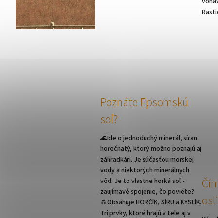
voňav
Rastie
Poznáte Epsomskú
soľ?
🌊Ide o jednoduchý minerál, síran
horečnatý, ktorý možno poznajú aj
záhradkári. Je súčasťou morskej
vody a niektorých minerálnych
Čím
vôd. Je to vlastne horká soľ -
zaujímavé spojenie, čo poviete?
osl
🧂Obsahuje HORČÍK, SÍRU a KYSLÍK.
Tri prvky, ktoré hrajú v tele aj v