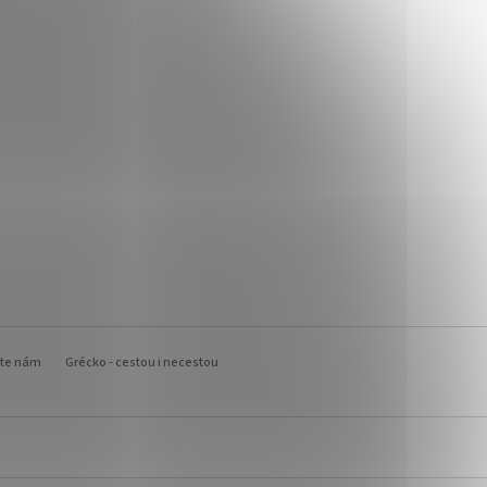
šte nám
Grécko - cestou i necestou