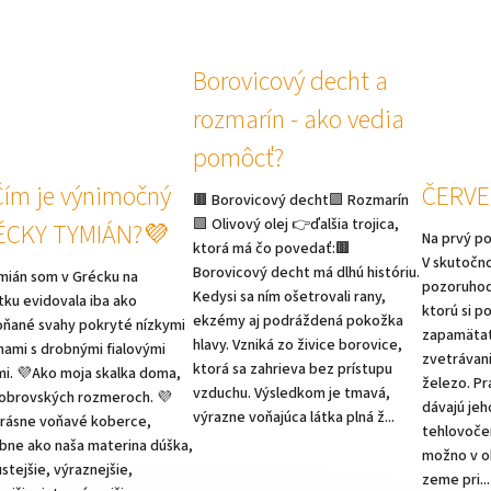
Borovicový decht a
rozmarín - ako vedia
pomôcť?
ím je výnimočný
ČERVE
🟫 Borovicový decht🟪 Rozmarín
🟩 Olivový olej 👉ďalšia trojica,
ÉCKY TYMIÁN?💜
Na prvý po
ktorá má čo povedať:🟫
V skutočno
Borovicový decht má dlhú históriu.
mián som v Grécku na
pozoruhod
Kedysi sa ním ošetrovali rany,
tku evidovala iba ako
ktorú si p
ekzémy aj podráždená pokožka
ňané svahy pokryté nízkymi
zapamätať
hlavy. Vzniká zo živice borovice,
inami s drobnými fialovými
zvetrávani
ktorá sa zahrieva bez prístupu
i. 💜Ako moja skalka doma,
železo. Pr
vzduchu. Výsledkom je tmavá,
 obrovských rozmeroch. 💜
dávajú jeh
výrazne voňajúca látka plná ž...
rásne voňavé koberce,
tehlovočer
ne ako naša materina dúška,
možno v ob
ustejšie, výraznejšie,
zeme pri...