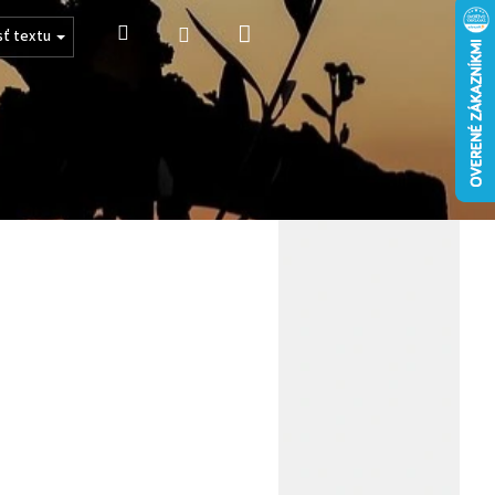
Nákupný
Hľadať
Prihlásenie
sť textu
košík