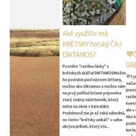
l
á
n
k
o
Aké využitie má
v
KRÉTSKY horský ČAJ
💜Č
DIKTAMOS?
GR
Poznáte "rastlinu lásky" z
krétskych skál?🌿DIKTAMOSMožno
💜Ty
ho poznáte pod názvom Dittany,
začia
možno ako Diktamos a možno vám
prevo
na prvý pohľad listami pripomína
rastl
starý známy nádchovník, ktorý
kvetm
máte na okne v kancelárii.
ale v
Podobnosť nie je až taká náhodná,
Ako k
no tento "krétsky unikát" v sebe
podob
ukrýva príbeh, ktorý sto...
len h