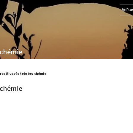
Veľko
z chémie
rostlivosť o telo bez chémie
z chémie