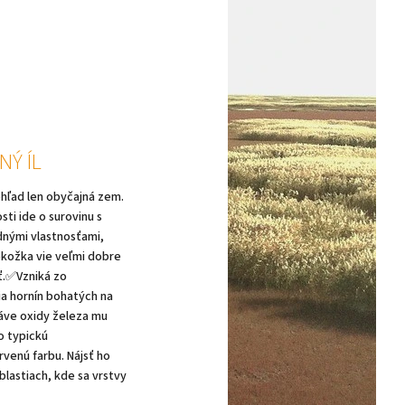
NÝ ÍL
hľad len obyčajná zem.
sti ide o surovinu s
nými vlastnosťami,
okožka vie veľmi dobre
.✅Vzniká zo
a hornín bohatých na
áve oxidy železa mu
o typickú
venú farbu. Nájsť ho
lastiach, kde sa vrstvy