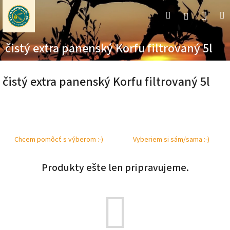
Prejsť
Nák
Hľadať
M
Prihláseni
na
obsah
koší
čistý extra panenský Korfu filtrovaný 5l
čistý extra panenský Korfu filtrovaný 5l
Chcem pomôcť s výberom :-)
Vyberiem si sám/sama :-)
Produkty ešte len pripravujeme.