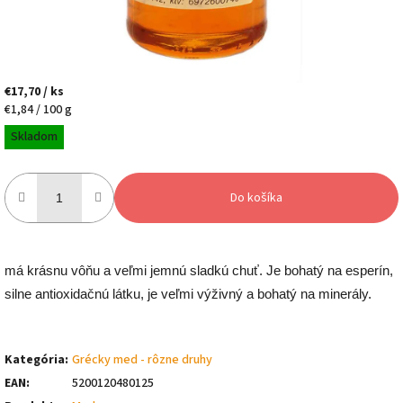
€17,70
/ ks
Jednotková
€1,84 / 100 g
cena:
Skladom
Do košíka
má krásnu vôňu a veľmi jemnú sladkú chuť. Je bohatý na esperín,
silne antioxidačnú látku, je veľmi výživný a bohatý na minerály.
Kategória
:
Grécky med - rôzne druhy
EAN
:
5200120480125