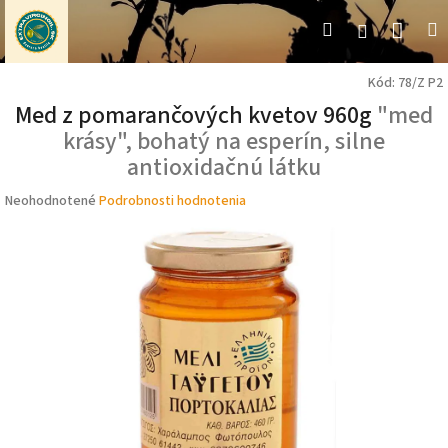
Prejsť
Nák
Hľadať
M
Prihláseni
na
obsah
koší
Kód:
78/Z P2
Med z pomarančových kvetov 960g
"med
krásy", bohatý na esperín, silne
antioxidačnú látku
Priemerné
Neohodnotené
Podrobnosti hodnotenia
hodnotenie
produktu
je
0,0
z
5
hviezdičiek.