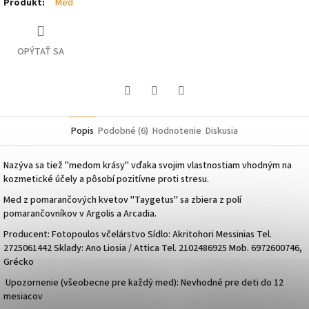
Produkt
:
Med
OPÝTAŤ SA
Pinterest
Facebook
Twitter
Popis
Podobné (6)
Hodnotenie
Diskusia
Nazýva sa tiež "medom krásy" vďaka svojim vlastnostiam vhodným na
kozmetické účely a pôsobí pozitívne proti stresu.
Med z pomarančových kvetov "Taygetus" sa zbiera z polí
pomarančovníkov v Argolis a Arcadia.
Producent:
Fotopoulos včelárstvo Sídlo: Akritohori Messinias Tel.
2725061442 Sklady: Ano Liosia / Attica Tel. 2102486925 Mob. 6972600746,
Grécko
Upozornenie (všeobecne pre každý med): Nevhodné pre deti do 12
mesiacov